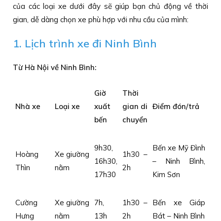
của các loại xe dưới đây sẽ giúp bạn chủ động về thời
gian, dễ dàng chọn xe phù hợp với nhu cầu của mình:
1. Lịch trình xe đi Ninh Bình
Từ Hà Nội về Ninh Bình:
Giờ
Thời
Nhà xe
Loại xe
xuất
gian di
Điểm đón/trả
bến
chuyển
9h30,
Bến xe Mỹ Đình
Hoàng
Xe giường
1h30 –
16h30,
– Ninh Bình,
Thìn
nằm
2h
17h30
Kim Sơn
Cường
Xe giường
7h,
1h30 –
Bến xe Giáp
Hưng
nằm
13h
2h
Bát – Ninh Bình