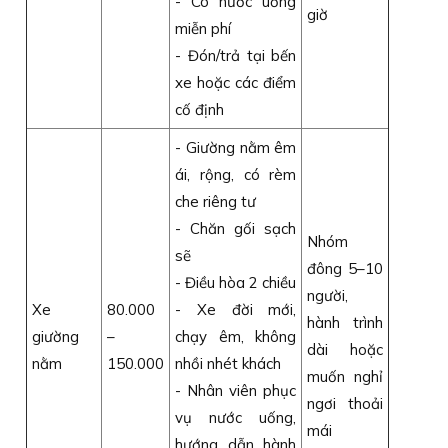
- Có nước uống
giờ
miễn phí
- Đón/trả tại bến
xe hoặc các điểm
cố định
- Giường nằm êm
ái, rộng, có rèm
che riêng tư
- Chăn gối sạch
Nhóm
sẽ
đông 5–10
- Điều hòa 2 chiều
người,
Xe
80.000
- Xe đời mới,
hành trình
giường
–
chạy êm, không
dài hoặc
nằm
150.000
nhồi nhét khách
muốn nghỉ
- Nhân viên phục
ngơi thoải
vụ nước uống,
mái
hướng dẫn hành