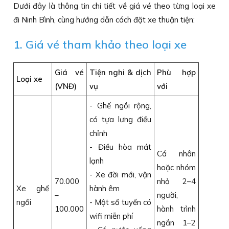
Dưới đây là thông tin chi tiết về giá vé theo từng loại xe
đi Ninh Bình, cùng hướng dẫn cách đặt xe thuận tiện:
1. Giá vé tham khảo theo loại xe
Giá vé
Tiện nghi & dịch
Phù hợp
Loại xe
(VNĐ)
vụ
với
- Ghế ngồi rộng,
có tựa lưng điều
chỉnh
- Điều hòa mát
Cá nhân
lạnh
hoặc nhóm
- Xe đời mới, vận
70.000
nhỏ 2–4
Xe ghế
hành êm
–
người,
ngồi
- Một số tuyến có
100.000
hành trình
wifi miễn phí
ngắn 1–2