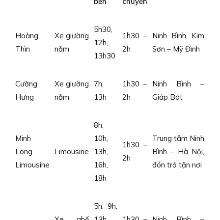
bến
chuyển
5h30,
Hoàng
Xe giường
1h30 –
Ninh Bình, Kim
12h,
Thìn
nằm
2h
Sơn – Mỹ Đình
13h30
Cường
Xe giường
7h,
1h30 –
Ninh Bình –
Hưng
nằm
13h
2h
Giáp Bát
8h,
Minh
10h,
Trung tâm Ninh
1h30 –
Long
Limousine
13h,
Bình – Hà Nội,
2h
Limousine
16h,
đón trả tận nơi
18h
5h, 9h,
Xe ghế
13h,
1h30 –
Ninh Bình –