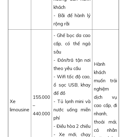
khách
- Bãi để hành lý
rộng rãi
- Ghế bọc da cao
cấp, có thể ngả
sâu
- Đón/trả tận nơi
Hành
theo yêu cầu
khách
- Wifi tốc độ cao,
muốn trải
ổ sạc USB, khay
nghiệm
để đồ
155.000
dịch vụ
Xe
- Tủ lạnh mini và
–
cao cấp, đi
limousine
nước uống miễn
440.000
nhanh,
phí
thoải mái,
- Điều hòa 2 chiều
cá nhân
- Xe mới, chạy