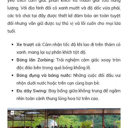
yêu thích cảm giác phấn khích và muốn giải tỏa năng
lượng. Với địa hình đồi cỏ xanh mướt và độ dốc vừa phải,
các trò chơi tại đây được thiết kế đảm bảo an toàn tuyệt
đối nhưng vẫn giữ được sự thú vị và lôi cuốn cho mọi lứa
tuổi.
Xe trượt cỏ:
Cảm nhận tốc độ khi lao đi trên thảm cỏ
xanh, mang lại sự phấn khích tột độ.
Bóng lăn Zorbing:
Trải nghiệm cảm giác xoay tròn
độc đáo bên trong quả bóng khổng lồ.
Bóng đụng và bóng nước:
Những cuộc đối đầu vui
nhộn dưới nước hoặc trên cạn cùng bạn bè.
Đu dây Swing:
Bay bổng giữa không trung để ngắm
nhìn toàn cảnh thung lũng hoa từ trên cao.