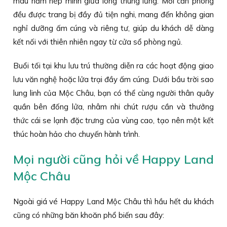
màu nằm nép mình giữa lòng thung lũng. Mỗi căn phòng
đều được trang bị đầy đủ tiện nghi, mang đến không gian
nghỉ dưỡng ấm cúng và riêng tư, giúp du khách dễ dàng
kết nối với thiên nhiên ngay từ cửa sổ phòng ngủ.
Buổi tối tại khu lưu trú thường diễn ra các hoạt động giao
lưu văn nghệ hoặc lửa trại đầy ấm cúng. Dưới bầu trời sao
lung linh của Mộc Châu, bạn có thể cùng người thân quây
quần bên đống lửa, nhâm nhi chút rượu cần và thưởng
thức cái se lạnh đặc trưng của vùng cao, tạo nên một kết
thúc hoàn hảo cho chuyến hành trình.
Mọi người cũng hỏi về Happy Land
Mộc Châu
Ngoài giá vé Happy Land Mộc Châu thì hầu hết du khách
cũng có những băn khoăn phổ biến sau đây: