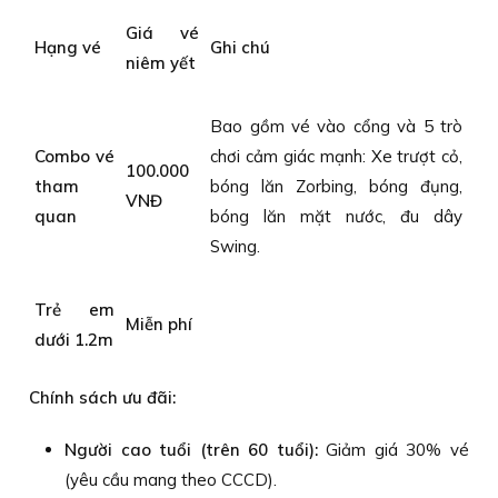
Giá vé
Hạng vé
Ghi chú
niêm yết
Bao gồm vé vào cổng và 5 trò
Combo vé
chơi cảm giác mạnh: Xe trượt cỏ,
100.000
tham
bóng lăn Zorbing, bóng đụng,
VNĐ
quan
bóng lăn mặt nước, đu dây
Swing.
Trẻ em
Miễn phí
dưới 1.2m
Chính sách ưu đãi:
Người cao tuổi (trên 60 tuổi):
Giảm giá 30% vé
(yêu cầu mang theo CCCD).