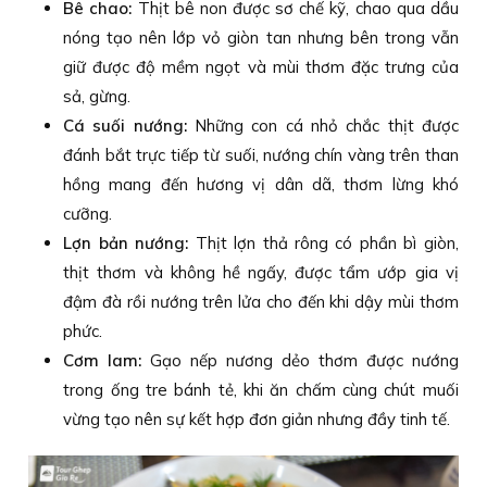
Bê chao:
Thịt bê non được sơ chế kỹ, chao qua dầu
nóng tạo nên lớp vỏ giòn tan nhưng bên trong vẫn
giữ được độ mềm ngọt và mùi thơm đặc trưng của
sả, gừng.
Cá suối nướng:
Những con cá nhỏ chắc thịt được
đánh bắt trực tiếp từ suối, nướng chín vàng trên than
hồng mang đến hương vị dân dã, thơm lừng khó
cưỡng.
Lợn bản nướng:
Thịt lợn thả rông có phần bì giòn,
thịt thơm và không hề ngấy, được tẩm ướp gia vị
đậm đà rồi nướng trên lửa cho đến khi dậy mùi thơm
phức.
Cơm lam:
Gạo nếp nương dẻo thơm được nướng
trong ống tre bánh tẻ, khi ăn chấm cùng chút muối
vừng tạo nên sự kết hợp đơn giản nhưng đầy tinh tế.