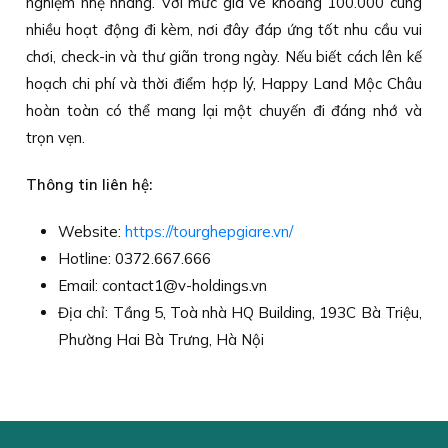
nghiệm nhẹ nhàng. Với mức giá vé khoảng 100.000 cùng
nhiều hoạt động đi kèm, nơi đây đáp ứng tốt nhu cầu vui
chơi, check-in và thư giãn trong ngày. Nếu biết cách lên kế
hoạch chi phí và thời điểm hợp lý, Happy Land Mộc Châu
hoàn toàn có thể mang lại một chuyến đi đáng nhớ và
trọn vẹn.
Thông tin liên hệ:
Website:
https://tourghepgiare.vn/
Hotline: 0372.667.666
Email: contact1@v-holdings.vn
Địa chỉ: Tầng 5, Toà nhà HQ Building, 193C Bà Triệu,
Phường Hai Bà Trưng, Hà Nội