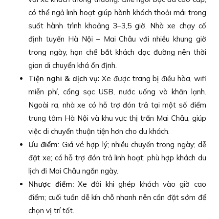
có thể ngả linh hoạt giúp hành khách thoải mái trong
suốt hành trình khoảng 3–3,5 giờ. Nhà xe chạy cố
định tuyến Hà Nội – Mai Châu với nhiều khung giờ
trong ngày, hạn chế bắt khách dọc đường nên thời
gian di chuyển khá ổn định.
Tiện nghi & dịch vụ:
Xe được trang bị điều hòa, wifi
miễn phí, cổng sạc USB, nước uống và khăn lạnh.
Ngoài ra, nhà xe có hỗ trợ đón trả tại một số điểm
trung tâm Hà Nội và khu vực thị trấn Mai Châu, giúp
việc di chuyển thuận tiện hơn cho du khách.
Ưu điểm
: Giá vé hợp lý; nhiều chuyến trong ngày; dễ
đặt xe; có hỗ trợ đón trả linh hoạt; phù hợp khách du
lịch đi Mai Châu ngắn ngày.
Nhược điểm:
Xe đôi khi ghép khách vào giờ cao
điểm; cuối tuần dễ kín chỗ nhanh nên cần đặt sớm để
chọn vị trí tốt.