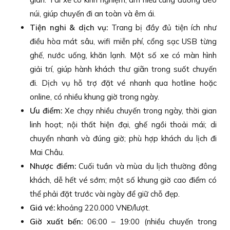
núi, giúp chuyến đi an toàn và êm ái.
Tiện nghi & dịch vụ:
Trang bị đầy đủ tiện ích như
điều hòa mát sâu, wifi miễn phí, cổng sạc USB từng
ghế, nước uống, khăn lạnh. Một số xe có màn hình
giải trí, giúp hành khách thư giãn trong suốt chuyến
đi. Dịch vụ hỗ trợ đặt vé nhanh qua hotline hoặc
online, có nhiều khung giờ trong ngày.
Ưu điểm:
Xe chạy nhiều chuyến trong ngày, thời gian
linh hoạt; nội thất hiện đại, ghế ngồi thoải mái; di
chuyển nhanh và đúng giờ; phù hợp khách du lịch đi
Mai Châu.
Nhược điểm:
Cuối tuần và mùa du lịch thường đông
khách, dễ hết vé sớm; một số khung giờ cao điểm có
thể phải đặt trước vài ngày để giữ chỗ đẹp.
Giá vé:
khoảng 220.000 VNĐ/lượt.
Giờ xuất bến:
06:00 – 19:00 (nhiều chuyến trong