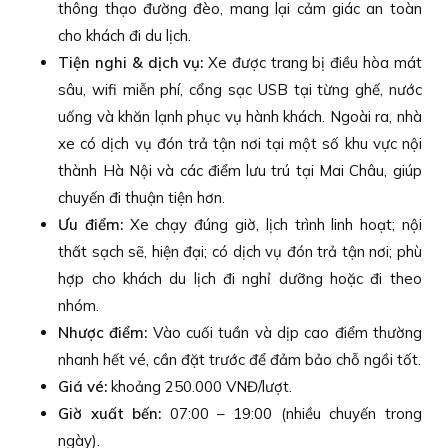
thông thạo đường đèo, mang lại cảm giác an toàn
cho khách đi du lịch.
Tiện nghi & dịch vụ:
Xe được trang bị điều hòa mát
sâu, wifi miễn phí, cổng sạc USB tại từng ghế, nước
uống và khăn lạnh phục vụ hành khách. Ngoài ra, nhà
xe có dịch vụ đón trả tận nơi tại một số khu vực nội
thành Hà Nội và các điểm lưu trú tại Mai Châu, giúp
chuyến đi thuận tiện hơn.
Ưu điểm:
Xe chạy đúng giờ, lịch trình linh hoạt; nội
thất sạch sẽ, hiện đại; có dịch vụ đón trả tận nơi; phù
hợp cho khách du lịch đi nghỉ dưỡng hoặc đi theo
nhóm.
Nhược điểm:
Vào cuối tuần và dịp cao điểm thường
nhanh hết vé, cần đặt trước để đảm bảo chỗ ngồi tốt.
Giá vé:
khoảng 250.000 VNĐ/lượt.
Giờ xuất bến:
07:00 – 19:00 (nhiều chuyến trong
ngày).