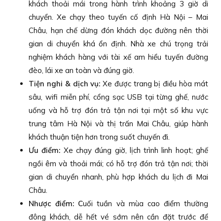
khách thoải mái trong hành trình khoảng 3 giờ di
chuyển. Xe chạy theo tuyến cố định Hà Nội – Mai
Châu, hạn chế dừng đón khách dọc đường nên thời
gian di chuyển khá ổn định. Nhà xe chú trọng trải
nghiệm khách hàng với tài xế am hiểu tuyến đường
đèo, lái xe an toàn và đúng giờ.
Tiện nghi & dịch vụ:
Xe được trang bị điều hòa mát
sâu, wifi miễn phí, cổng sạc USB tại từng ghế, nước
uống và hỗ trợ đón trả tận nơi tại một số khu vực
trung tâm Hà Nội và thị trấn Mai Châu, giúp hành
khách thuận tiện hơn trong suốt chuyến đi.
Ưu điểm:
Xe chạy đúng giờ, lịch trình linh hoạt; ghế
ngồi êm và thoải mái; có hỗ trợ đón trả tận nơi; thời
gian di chuyển nhanh, phù hợp khách du lịch đi Mai
Châu.
Nhược điểm: C
uối tuần và mùa cao điểm thường
đông khách, dễ hết vé sớm nên cần đặt trước để