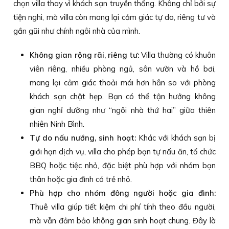
chọn villa thay vì khách sạn truyền thống. Không chỉ bởi sự
tiện nghi, mà villa còn mang lại cảm giác tự do, riêng tư và
gần gũi như chính ngôi nhà của mình.
Không gian rộng rãi, riêng tư:
Villa thường có khuôn
viên riêng, nhiều phòng ngủ, sân vườn và hồ bơi,
mang lại cảm giác thoải mái hơn hẳn so với phòng
khách sạn chật hẹp. Bạn có thể tận hưởng không
gian nghỉ dưỡng như “ngôi nhà thứ hai” giữa thiên
nhiên Ninh Bình.
Tự do nấu nướng, sinh hoạt:
Khác với khách sạn bị
giới hạn dịch vụ, villa cho phép bạn tự nấu ăn, tổ chức
BBQ hoặc tiệc nhỏ, đặc biệt phù hợp với nhóm bạn
thân hoặc gia đình có trẻ nhỏ.
Phù hợp cho nhóm đông người hoặc gia đình:
Thuê villa giúp tiết kiệm chi phí tính theo đầu người,
mà vẫn đảm bảo không gian sinh hoạt chung. Đây là