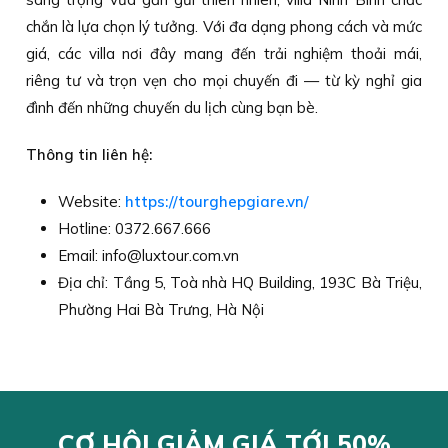
chắn là lựa chọn lý tưởng. Với đa dạng phong cách và mức
giá, các villa nơi đây mang đến trải nghiệm thoải mái,
riêng tư và trọn vẹn cho mọi chuyến đi — từ kỳ nghỉ gia
đình đến những chuyến du lịch cùng bạn bè.
Thông tin liên hệ:
Website:
https://tourghepgiare.vn/
Hotline: 0372.667.666
Email: info@luxtour.com.vn
Địa chỉ: Tầng 5, Toà nhà HQ Building, 193C Bà Triệu,
Phường Hai Bà Trưng, Hà Nội
CƠ HỘI GIẢM GIÁ TỚI 50%