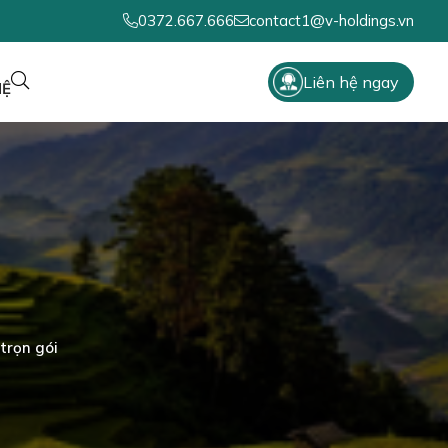
0372.667.666
contact1@v-holdings.vn
Liên hệ ngay
HỆ
trọn gói