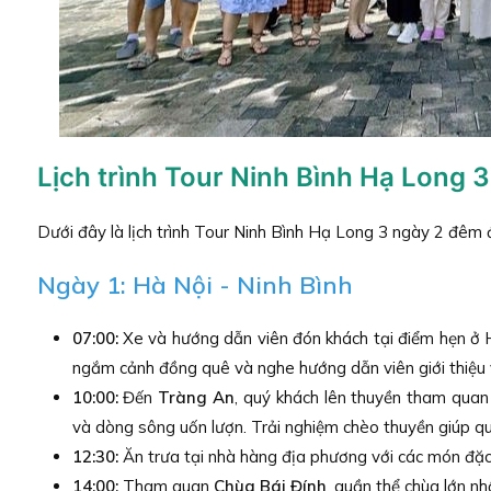
Lịch trình Tour Ninh Bình Hạ Long 3
Dưới đây là lịch trình Tour Ninh Bình Hạ Long 3 ngày 2 đêm đ
Ngày 1: Hà Nội - Ninh Bình
07:00:
Xe và hướng dẫn viên đón khách tại điểm hẹn ở Hà
ngắm cảnh đồng quê và nghe hướng dẫn viên giới thiệu v
10:00:
Đến
Tràng An
, quý khách lên thuyền tham quan 
và dòng sông uốn lượn. Trải nghiệm chèo thuyền giúp q
12:30:
Ăn trưa tại nhà hàng địa phương với các món đặc 
14:00:
Tham quan
Chùa Bái Đính
, quần thể chùa lớn n