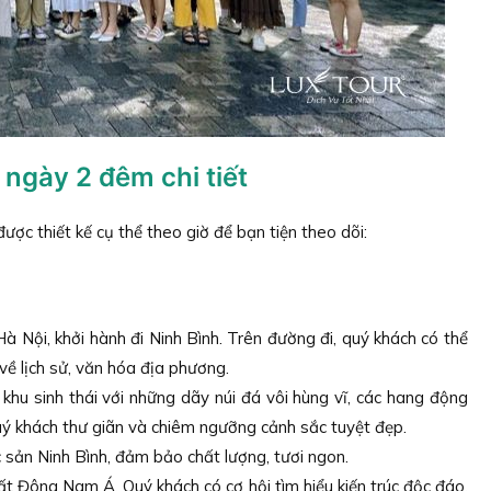
 ngày 2 đêm chi tiết
ược thiết kế cụ thể theo giờ để bạn tiện theo dõi:
 Nội, khởi hành đi Ninh Bình. Trên đường đi, quý khách có thể
ề lịch sử, văn hóa địa phương.
khu sinh thái với những dãy núi đá vôi hùng vĩ, các hang động
uý khách thư giãn và chiêm ngưỡng cảnh sắc tuyệt đẹp.
sản Ninh Bình, đảm bảo chất lượng, tươi ngon.
hất Đông Nam Á. Quý khách có cơ hội tìm hiểu kiến trúc độc đáo,