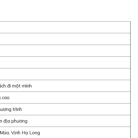
ách đi một mình
g cao
ương trình
n địa phương
 Múa, Vịnh Hạ Long