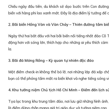
Chiều ngày đầu tiên, du khách sẽ dạo bước trên Con đường 
biển với hàng phi lao xanh mát. Đây là địa điểm lý tưởng để
2. Bãi biển Hồng Vàn và Vàn Chảy – Thiên đường tắm bi
Ngày thứ hai bắt đầu với hai bãi biển nổi tiếng nhất đảo Cô 
động hơn với sóng lớn, thích hợp cho những ai yêu thích cảm
la.
3. Bãi đá Móng Rồng – Kỳ quan tự nhiên độc đáo
Một điểm check-in không thể bỏ lỡ, nơi những lớp đá xếp ch
bạn có thể phóng tầm mắt ra biển khơi và nghe tiếng sóng vỗ
4. Khu tưởng niệm Chủ tịch Hồ Chí Minh – Điểm đến lịch s
Tọa lạc trong khu trung tâm đảo, nơi lưu giữ những hình ảnh,
là điểm dừng chân mang giá trị giáo dục và tưởng niệm cao.