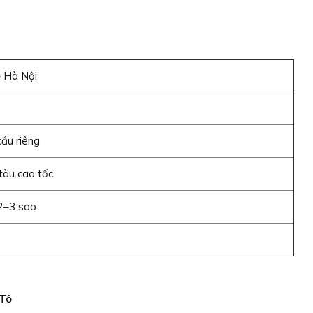
– Hà Nội
cầu riêng
tàu cao tốc
2–3 sao
 Tô