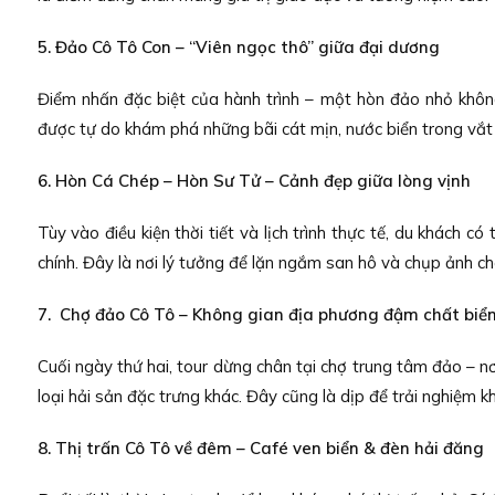
5. Đảo Cô Tô Con – “Viên ngọc thô” giữa đại dương
Điểm nhấn đặc biệt của hành trình – một hòn đảo nhỏ không
được tự do khám phá những bãi cát mịn, nước biển trong vắt 
6. Hòn Cá Chép – Hòn Sư Tử – Cảnh đẹp giữa lòng vịnh
Tùy vào điều kiện thời tiết và lịch trình thực tế, du khách 
chính. Đây là nơi lý tưởng để lặn ngắm san hô và chụp ảnh che
7. Chợ đảo Cô Tô – Không gian địa phương đậm chất biể
Cuối ngày thứ hai, tour dừng chân tại chợ trung tâm đảo – n
loại hải sản đặc trưng khác. Đây cũng là dịp để trải nghiệm 
8. Thị trấn Cô Tô về đêm – Café ven biển & đèn hải đăng