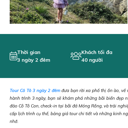
Thời gian
Khách tối đa
3 ngày 2 đêm
40 người
Tour Cô Tô 3 ngày 2 đêm
đưa bạn rời xa phố thị ồn ào, về
hành trình 3 ngày, bạn sẽ khám phá những bãi biển đẹp 
đảo Cô Tô Con, check-in tại bãi đá Móng Rồng, và trải nghiệ
cấp lịch trình cụ thể, bảng giá tour chi tiết và những kinh n
nhớ.