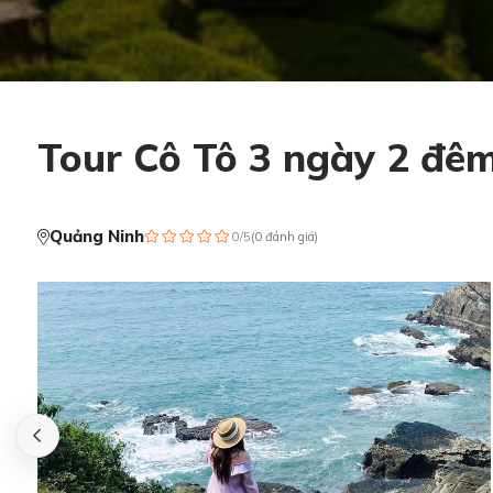
Tour Cô Tô 3 ngày 2 đê
Quảng Ninh
0/5
(
0
đánh giá
)