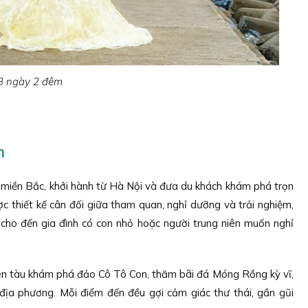
 3 ngày 2 đêm
êm
i miền Bắc, khởi hành từ Hà Nội và đưa du khách khám phá trọn
c thiết kế cân đối giữa tham quan, nghỉ dưỡng và trải nghiệm,
 cho đến gia đình có con nhỏ hoặc người trung niên muốn nghỉ
lên tàu khám phá đảo Cô Tô Con, thăm bãi đá Móng Rồng kỳ vĩ,
ịa phương. Mỗi điểm đến đều gợi cảm giác thư thái, gần gũi