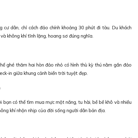
 cư dân, chỉ cách đảo chính khoảng 30 phút đi tàu. Du khách
và không khí tĩnh lặng, hoang sơ đúng nghĩa.
có thể ghé thăm hai hòn đảo nhỏ có hình thù kỳ thú nằm gần đảo
ck-in giữa khung cảnh biển trời tuyệt đẹp.
n
ơi bạn có thể tìm mua mực một nắng, tu hài, bề bề khô và nhiều
không khí nhộn nhịp của đời sống người dân bản địa.