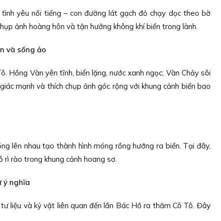
tình yêu nổi tiếng – con đường lát gạch đỏ chạy dọc theo bờ
 chụp ảnh hoàng hôn và tận hưởng không khí biển trong lành.
ển và sống ảo
Tô. Hồng Vàn yên tĩnh, biển lặng, nước xanh ngọc; Vàn Chảy sôi
 giác mạnh và thích chụp ảnh góc rộng với khung cảnh biển bao
ồng lên nhau tạo thành hình móng rồng hướng ra biển. Tại đây,
 rì rào trong khung cảnh hoang sơ.
ử ý nghĩa
 tư liệu và kỷ vật liên quan đến lần Bác Hồ ra thăm Cô Tô. Đây