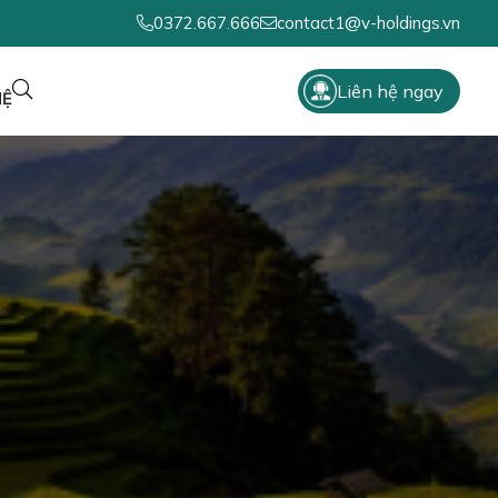
0372.667.666
contact1@v-holdings.vn
Liên hệ ngay
HỆ