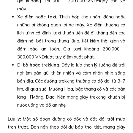
giá khoảng 150.000 – 200.000 VNĐ/ngày cho xe
máy.
Xe điện hoặc taxi
: Thích hợp cho nhóm đông hoặc
những ai không quen lái xe máy. Xe điện thường có
lịch trình cố định, taxi thuận tiện để đi thẳng đến các
điểm nổi bật trong thung lũng, tiết kiệm thời gian và
đảm bảo an toàn. Giá taxi khoảng 200.000 –
300.000 VNĐ/lượt tùy điểm xuất phát.
Đi bộ hoặc trekking
: Đây là lựa chọn lý tưởng để trải
nghiệm gần gũi thiên nhiên và cảm nhận nhịp sống
bản địa. Các đường trekking thường có độ dài từ 3–7
km, đi qua suối Mường Hoa, bậc thang cổ và các bản
làng H’Mông, Dao. Nên mang giày trekking, chuẩn bị
nước uống và đồ ăn nhẹ.
Lưu ý:
Một số đoạn đường có dốc và đất đá, trời mưa
trơn trượt. Bạn nên theo dõi dự báo thời tiết, mang giày