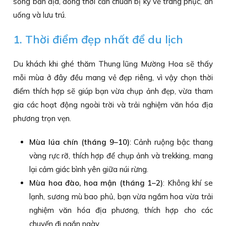
sống bản địa, đồng thời cần chuẩn bị kỹ về trang phục, ăn
uống và lưu trú.
1. Thời điểm đẹp nhất để du lịch
Du khách khi ghé thăm Thung lũng Mường Hoa sẽ thấy
mỗi mùa ở đây đều mang vẻ đẹp riêng, vì vậy chọn thời
điểm thích hợp sẽ giúp bạn vừa chụp ảnh đẹp, vừa tham
gia các hoạt động ngoài trời và trải nghiệm văn hóa địa
phương trọn vẹn.
Mùa lúa chín (tháng 9–10)
: Cảnh ruộng bậc thang
vàng rực rỡ, thích hợp để chụp ảnh và trekking, mang
lại cảm giác bình yên giữa núi rừng.
Mùa hoa đào, hoa mận (tháng 1–2)
: Không khí se
lạnh, sương mù bao phủ, bạn vừa ngắm hoa vừa trải
nghiệm văn hóa địa phương, thích hợp cho các
chuyến đi ngắn ngày.