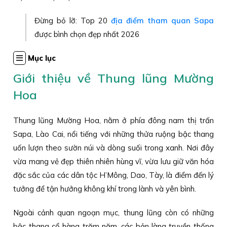
Đừng bỏ lỡ: Top 20
địa điểm tham quan Sapa
được bình chọn đẹp nhất 2026
Mục lục
Giới thiệu về Thung lũng Mường
Hoa
Thung lũng Mường Hoa, nằm ở phía đông nam thị trấn
Sapa, Lào Cai, nổi tiếng với những thửa ruộng bậc thang
uốn lượn theo sườn núi và dòng suối trong xanh. Nơi đây
vừa mang vẻ đẹp thiên nhiên hùng vĩ, vừa lưu giữ văn hóa
đặc sắc của các dân tộc H’Mông, Dao, Tày, là điểm đến lý
tưởng để tận hưởng không khí trong lành và yên bình.
Ngoài cảnh quan ngoạn mục, thung lũng còn có những
bậc thang cổ hàng trăm năm, các bản làng truyền thống