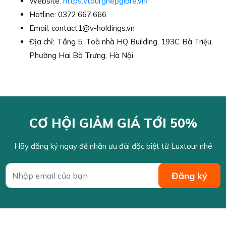
Website:
https://tourghepgiare.vn/
Hotline: 0372.667.666
Email: contact1@v-holdings.vn
Địa chỉ: Tầng 5, Toà nhà HQ Building, 193C Bà Triệu,
Phường Hai Bà Trưng, Hà Nội
CƠ HỘI GIẢM GIÁ TỚI 50%
Hãy đăng ký ngay để nhận ưu đãi đặc biệt từ Luxtour nhé