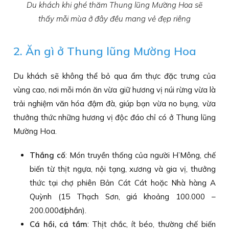
Du khách khi ghé thăm Thung lũng Mường Hoa sẽ
thấy mỗi mùa ở đây đều mang vẻ đẹp riêng
2. Ăn gì ở Thung lũng Mường Hoa
Du khách sẽ không thể bỏ qua ẩm thực đặc trưng của
vùng cao, nơi mỗi món ăn vừa giữ hương vị núi rừng vừa là
trải nghiệm văn hóa đậm đà, giúp bạn vừa no bụng, vừa
thưởng thức những hương vị độc đáo chỉ có ở Thung lũng
Mường Hoa.
Thắng cố
: Món truyền thống của người H’Mông, chế
biến từ thịt ngựa, nội tạng, xương và gia vị, thưởng
thức tại chợ phiên Bản Cát Cát hoặc Nhà hàng A
Quỳnh (15 Thạch Sơn, giá khoảng 100.000 –
200.000đ/phần).
Cá hồi, cá tầm
: Thịt chắc, ít béo, thường chế biến