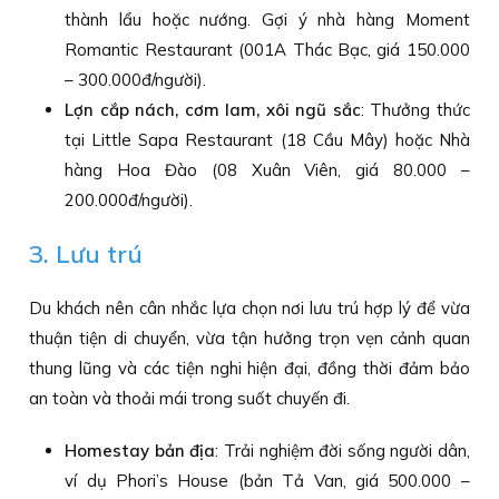
thành lẩu hoặc nướng. Gợi ý nhà hàng Moment
Romantic Restaurant (001A Thác Bạc, giá 150.000
– 300.000đ/người).
Lợn cắp nách, cơm lam, xôi ngũ sắc
: Thưởng thức
tại Little Sapa Restaurant (18 Cầu Mây) hoặc Nhà
hàng Hoa Đào (08 Xuân Viên, giá 80.000 –
200.000đ/người).
3. Lưu trú
Du khách nên cân nhắc lựa chọn nơi lưu trú hợp lý để vừa
thuận tiện di chuyển, vừa tận hưởng trọn vẹn cảnh quan
thung lũng và các tiện nghi hiện đại, đồng thời đảm bảo
an toàn và thoải mái trong suốt chuyến đi.
Homestay bản địa
: Trải nghiệm đời sống người dân,
ví dụ Phori’s House (bản Tả Van, giá 500.000 –