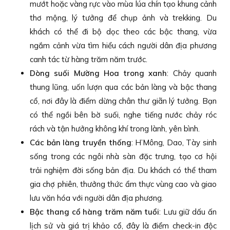
mướt hoặc vàng rực vào mùa lúa chín tạo khung cảnh
thơ mộng, lý tưởng để chụp ảnh và trekking. Du
khách có thể đi bộ dọc theo các bậc thang, vừa
ngắm cảnh vừa tìm hiểu cách người dân địa phương
canh tác từ hàng trăm năm trước.
Dòng suối Mường Hoa trong xanh
: Chảy quanh
thung lũng, uốn lượn qua các bản làng và bậc thang
cổ, nơi đây là điểm dừng chân thư giãn lý tưởng. Bạn
có thể ngồi bên bờ suối, nghe tiếng nước chảy róc
rách và tận hưởng không khí trong lành, yên bình.
Các bản làng truyền thống
: H’Mông, Dao, Tày sinh
sống trong các ngôi nhà sàn đặc trưng, tạo cơ hội
trải nghiệm đời sống bản địa. Du khách có thể tham
gia chợ phiên, thưởng thức ẩm thực vùng cao và giao
lưu văn hóa với người dân địa phương.
Bậc thang cổ hàng trăm năm tuổi
: Lưu giữ dấu ấn
lịch sử và giá trị khảo cổ, đây là điểm check-in độc