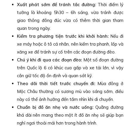
Xuất phát sớm để tránh tắc đường:
Thời điểm lý
tưởng là khoảng 5h30 – 6h sáng, vừa tránh được
giao thông đông đúc vừa có thêm thời gian tham
quan trong ngày.
Kiểm tra phương tiện trước khi khởi hành:
Nếu đi
xe máy hoặc ô tô cá nhân, nên kiểm tra phanh, lốp và
xăng xe để tránh sự cố trên các đoạn đường đèo.
Chú ý khi đi qua các đoạn đèo:
Một số đoạn đường
trên Quốc lộ 6 có khúc cua gấp và xe tải lớn, vì vậy
cần giữ tốc độ ổn định và quan sát kỹ.
Theo dõi thời tiết trước chuyến đi:
Mùa đông ở
Mộc Châu thường có sương mù vào sáng sớm, điều
này có thể ảnh hưởng đến tầm nhìn khi di chuyển.
Chuẩn bị đồ ăn nhẹ và nước uống:
Quãng đường
khá dài nên mang theo một ít đồ ăn nhẹ sẽ giúp bạn
nghỉ ngơi thoải mái hơn trong hành trình.