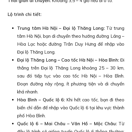
Thời gian di chuyển:
Khoảng 3,5 – 4 giờ nếu đi ô tô.
Lộ trình chi tiết:
Trung tâm Hà Nội – Đại lộ Thăng Long:
Từ trung
tâm Hà Nội, bạn di chuyển theo hướng đường Láng –
Hòa Lạc hoặc đường Trần Duy Hưng để nhập vào
Đại lộ Thăng Long.
Đại lộ Thăng Long – Cao tốc Hà Nội – Hòa Bình:
Đi
thẳng trên Đại lộ Thăng Long khoảng 25 – 30 km,
sau đó tiếp tục vào cao tốc Hà Nội – Hòa Bình.
Đoạn đường này rộng, ít phương tiện và di chuyển
khá nhanh.
Hòa Bình – Quốc lộ 6:
Khi hết cao tốc, bạn đi theo
biển chỉ dẫn để nhập vào Quốc lộ 6 tại khu vực thành
phố Hòa Bình.
Quốc lộ 6 – Mai Châu – Vân Hồ – Mộc Châu:
Từ
đây lộ trình sẽ giống tuyến Quốc lộ 6 thông thường: