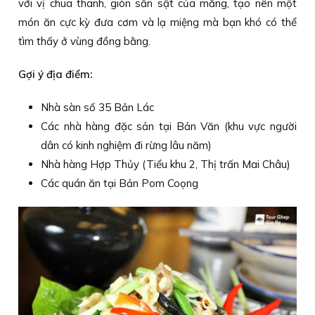
với vị chua thanh, giòn sần sật của măng, tạo nên một
món ăn cực kỳ đưa cơm và lạ miệng mà bạn khó có thể
tìm thấy ở vùng đồng bằng.
Gợi ý địa điểm:
Nhà sàn số 35 Bản Lác
Các nhà hàng đặc sản tại Bản Văn (khu vực người
dân có kinh nghiệm đi rừng lâu năm)
Nhà hàng Hợp Thủy (Tiểu khu 2, Thị trấn Mai Châu)
Các quán ăn tại Bản Pom Coọng