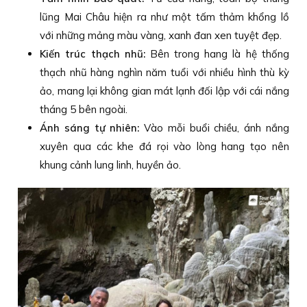
lũng Mai Châu hiện ra như một tấm thảm khổng lồ
với những mảng màu vàng, xanh đan xen tuyệt đẹp.
Kiến trúc thạch nhũ:
Bên trong hang là hệ thống
thạch nhũ hàng nghìn năm tuổi với nhiều hình thù kỳ
ảo, mang lại không gian mát lạnh đối lập với cái nắng
tháng 5 bên ngoài.
Ánh sáng tự nhiên:
Vào mỗi buổi chiều, ánh nắng
xuyên qua các khe đá rọi vào lòng hang tạo nên
khung cảnh lung linh, huyền ảo.