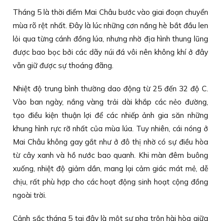
Tháng 5 là thời điểm Mai Châu bước vào giai đoạn chuyển
mùa rõ rệt nhất. Đây là lúc những cơn nắng hè bắt đầu len
lỏi qua từng cánh đồng lúa, nhưng nhờ địa hình thung lũng
được bao bọc bởi các dãy núi đá vôi nên không khí ở đây
vẫn giữ được sự thoáng đãng.
Nhiệt độ trung bình thường dao động từ 25 đến 32 độ C.
Vào ban ngày, nắng vàng trải dài khắp các nẻo đường,
tạo điều kiện thuận lợi để các nhiếp ảnh gia săn những
khung hình rực rỡ nhất của mùa lúa. Tuy nhiên, cái nóng ở
Mai Châu không gay gắt như ở đô thị nhờ có sự điều hòa
từ cây xanh và hồ nước bao quanh. Khi màn đêm buông
xuống, nhiệt độ giảm dần, mang lại cảm giác mát mẻ, dễ
chịu, rất phù hợp cho các hoạt động sinh hoạt cộng đồng
ngoài trời.
Cảnh sắc tháng 5 tại đây là một sự pha trộn hài hòa giữa