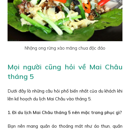
Nhộng ong rừng xào măng chua độc đáo
Mọi người cũng hỏi về Mai Châu
tháng 5
Dưới đây là những câu hỏi phổ biến nhất của du khách khi
lên kế hoạch du lịch Mai Châu vào tháng 5.
1. Đi du lịch Mai Châu tháng 5 nên mặc trang phục gì?
Bạn nên mang quần áo thoáng mát như áo thun, quần