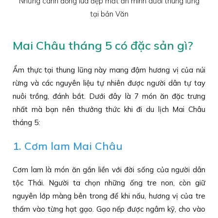
Những cánh đồng lúa đẹp mắt ẩn mình dưới thung lũng
tại bản Văn
Mai Châu tháng 5 có đặc sản gì?
Ẩm thực tại thung lũng này mang đậm hương vị của núi
rừng và các nguyên liệu tự nhiên được người dân tự tay
nuôi trồng, đánh bắt. Dưới đây là 7 món ăn đặc trưng
nhất mà bạn nên thưởng thức khi đi du lịch Mai Châu
tháng 5:
1. Cơm lam Mai Châu
Cơm lam là món ăn gắn liền với đời sống của người dân
tộc Thái. Người ta chọn những ống tre non, còn giữ
nguyên lớp màng bên trong để khi nấu, hương vị của tre
thấm vào từng hạt gạo. Gạo nếp được ngâm kỹ, cho vào