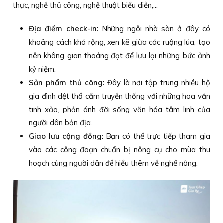
thực, nghề thủ công, nghệ thuật biểu diễn,...
Địa điểm check-in:
Những ngôi nhà sàn ở đây có
khoảng cách khá rộng, xen kẽ giữa các ruộng lúa, tạo
nên không gian thoáng đạt để lưu lại những bức ảnh
kỷ niệm.
Sản phẩm thủ công:
Đây là nơi tập trung nhiều hộ
gia đình dệt thổ cẩm truyền thống với những hoa văn
tinh xảo, phản ánh đời sống văn hóa tâm linh của
người dân bản địa.
Giao lưu cộng đồng:
Bạn có thể trực tiếp tham gia
vào các công đoạn chuẩn bị nông cụ cho mùa thu
hoạch cùng người dân để hiểu thêm về nghề nông.