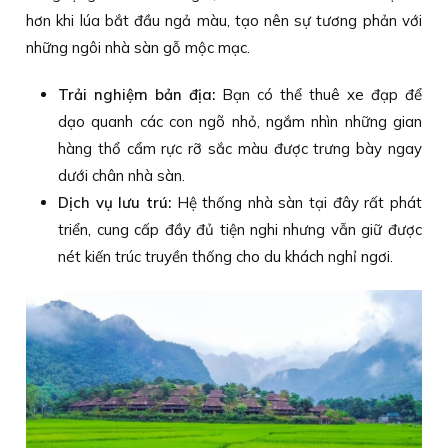
hơn khi lúa bắt đầu ngả màu, tạo nên sự tương phản với
những ngôi nhà sàn gỗ mộc mạc.
Trải nghiệm bản địa:
Bạn có thể thuê xe đạp để
dạo quanh các con ngõ nhỏ, ngắm nhìn những gian
hàng thổ cẩm rực rỡ sắc màu được trưng bày ngay
dưới chân nhà sàn.
Dịch vụ lưu trú:
Hệ thống nhà sàn tại đây rất phát
triển, cung cấp đầy đủ tiện nghi nhưng vẫn giữ được
nét kiến trúc truyền thống cho du khách nghỉ ngơi.