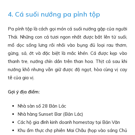
4. Cá suối nướng pa pỉnh tộp
Pa pỉnh tộp là cách gọi món cá suối nướng gập của người
Thái. Những con cá tươi ngon nhất được bắt lên từ suối,
mổ dọc sống lưng rồi nhồi vào bụng đủ loại rau thơm,
gừng, sả, ớt và đặc biệt là mắc khén. Cá được kẹp vào
thanh tre, nướng chín dần trên than hoa. Thịt cá sau khi
nướng khô nhưng vẫn giữ được độ ngọt, hòa cùng vị cay
tê của gia vị.
Gợi ý địa điểm:
Nhà sàn số 28 Bản Lác
Nhà hàng Sunset Bar (Bản Lác)
Các hộ gia đình kinh doanh homestay tại Bản Văn
Khu ẩm thực chợ phiên Mai Châu (họp vào sáng Chủ