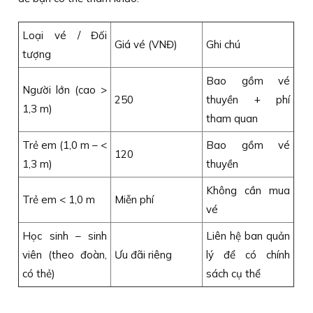
Loại vé / Đối
Giá vé (VNĐ)
Ghi chú
tượng
Bao gồm vé
Người lớn (cao >
250
thuyền + phí
1,3 m)
tham quan
Trẻ em (1,0 m – <
Bao gồm vé
120
1,3 m)
thuyền
Không cần mua
Trẻ em < 1,0 m
Miễn phí
vé
Học sinh – sinh
Liên hệ ban quản
viên (theo đoàn,
Ưu đãi riêng
lý để có chính
có thẻ)
sách cụ thể