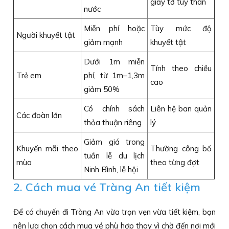
giấy tờ tùy thân
nước
Miễn phí hoặc
Tùy mức độ
Người khuyết tật
giảm mạnh
khuyết tật
Dưới 1m miễn
Tính theo chiều
Trẻ em
phí, từ 1m–1,3m
cao
giảm 50%
Có chính sách
Liên hệ ban quản
Các đoàn lớn
thỏa thuận riêng
lý
Giảm giá trong
Khuyến mãi theo
Thường công bố
tuần lễ du lịch
mùa
theo từng đợt
Ninh Bình, lễ hội
2. Cách mua vé Tràng An tiết kiệm
Để có chuyến đi Tràng An vừa trọn vẹn vừa tiết kiệm, bạn
nên lựa chọn cách mua vé phù hợp thay vì chờ đến nơi mới