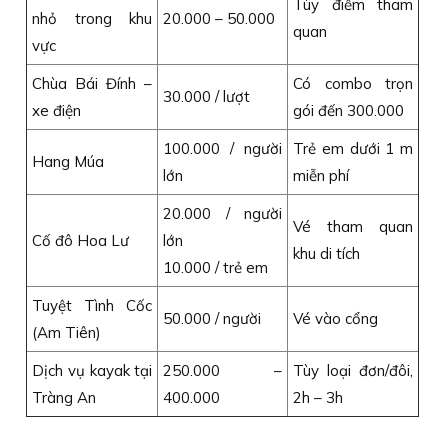
Tùy điểm tham
nhỏ trong khu
20.000 – 50.000
quan
vực
Chùa Bái Đính –
Có combo trọn
30.000 / lượt
xe điện
gói đến 300.000
100.000 / người
Trẻ em dưới 1 m
Hang Múa
lớn
miễn phí
20.000 / người
Vé tham quan
Cố đô Hoa Lư
lớn
khu di tích
10.000 / trẻ em
Tuyệt Tình Cốc
50.000 / người
Vé vào cổng
(Am Tiên)
Dịch vụ kayak tại
250.000 –
Tùy loại đơn/đôi,
Tràng An
400.000
2h – 3h