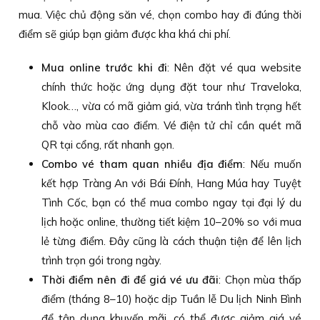
mua. Việc chủ động săn vé, chọn combo hay đi đúng thời
điểm sẽ giúp bạn giảm được kha khá chi phí.
Mua online trước khi đi
: Nên đặt vé qua website
chính thức hoặc ứng dụng đặt tour như Traveloka,
Klook…, vừa có mã giảm giá, vừa tránh tình trạng hết
chỗ vào mùa cao điểm. Vé điện tử chỉ cần quét mã
QR tại cổng, rất nhanh gọn.
Combo vé tham quan nhiều địa điểm
: Nếu muốn
kết hợp Tràng An với Bái Đính, Hang Múa hay Tuyệt
Tình Cốc, bạn có thể mua combo ngay tại đại lý du
lịch hoặc online, thường tiết kiệm 10–20% so với mua
lẻ từng điểm. Đây cũng là cách thuận tiện để lên lịch
trình trọn gói trong ngày.
Thời điểm nên đi để giá vé ưu đãi
: Chọn mùa thấp
điểm (tháng 8–10) hoặc dịp Tuần lễ Du lịch Ninh Bình
để tận dụng khuyến mãi, có thể được giảm giá vé