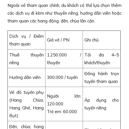
Ngoài vé tham quan chính, du khách có thể lựa chọn thêm
các dịch vụ đi kèm như thuyền riêng, hướng dẫn viên hoặc
tham quan các hang động, đền, chùa lân cận.
Dịch vụ / Điểm
Giá vé / Phí
Ghi chú
tham quan
Thuê thuyền
1.250.000 /
Tối đa 4–5
riêng
thuyền
khách/thuyền
Đồng hành trọn
Hướng dẫn viên
300.000 / tuyến
tuyến tham quan
Vé đò tuyến phụ
Người lớn:
(Hang Chùa,
Áp dụng cho
120.000
Hang Ghé, Hang
tuyến riêng
Trẻ em: 60.000
Bụt)
Đền, chùa, hang