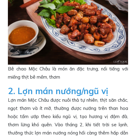
Bê chao Mộc Châu là món ăn đặc trưng, nổi tiếng với
miếng thịt bê mềm, thơm
2. Lợn mán nướng/ngũ vị
Lợn mán Mộc Châu được nuôi thả tự nhiên, thịt săn chắc,
ngọt thơm và ít mỡ, thường được nướng trên than hoa
hoặc tẩm ướp theo kiểu ngũ vị, tạo hương vị đậm đà,
thơm lừng khó quên. Vào tháng 2, khi tiết trời se lạnh,
thưởng thức lợn mán nướng nóng hổi càng thêm hấp dẫn