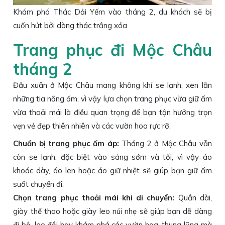
Khám phá Thác Dải Yếm vào tháng 2, du khách sẽ bị
cuốn hút bởi dòng thác trắng xóa
Trang phục đi Mộc Châu
tháng 2
Đầu xuân ở Mộc Châu mang không khí se lạnh, xen lẫn
những tia nắng ấm, vì vậy lựa chọn trang phục vừa giữ ấm
vừa thoải mái là điều quan trọng để bạn tận hưởng trọn
vẹn vẻ đẹp thiên nhiên và các vườn hoa rực rỡ.
Chuẩn bị trang phục ấm áp:
Tháng 2 ở Mộc Châu vẫn
còn se lạnh, đặc biệt vào sáng sớm và tối, vì vậy áo
khoác dày, áo len hoặc áo giữ nhiệt sẽ giúp bạn giữ ấm
suốt chuyến đi.
Chọn trang phục thoải mái khi di chuyển:
Quần dài,
giày thể thao hoặc giày leo núi nhẹ sẽ giúp bạn dễ dàng
đi bộ, leo đồi hay khám phá các vườn hoa, thung lũng mà