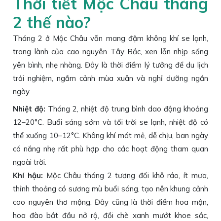
Thời tiết Mộc Châu tháng
2 thế nào?
Tháng 2 ở Mộc Châu vẫn mang đậm không khí se lạnh,
trong lành của cao nguyên Tây Bắc, xen lẫn nhịp sống
yên bình, nhẹ nhàng. Đây là thời điểm lý tưởng để du lịch
trải nghiệm, ngắm cảnh mùa xuân và nghỉ dưỡng ngắn
ngày.
Nhiệt độ:
Tháng 2, nhiệt độ trung bình dao động khoảng
12–20°C. Buổi sáng sớm và tối trời se lạnh, nhiệt độ có
thể xuống 10–12°C. Không khí mát mẻ, dễ chịu, ban ngày
có nắng nhẹ rất phù hợp cho các hoạt động tham quan
ngoài trời.
Khí hậu:
Mộc Châu tháng 2 tương đối khô ráo, ít mưa,
thỉnh thoảng có sương mù buổi sáng, tạo nên khung cảnh
cao nguyên thơ mộng. Đây cũng là thời điểm hoa mận,
hoa đào bắt đầu nở rộ, đồi chè xanh mướt khoe sắc,