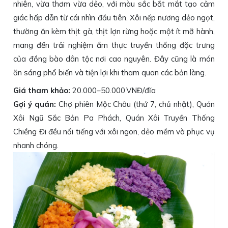
nhiên, vừa thơm vừa dẻo, với màu sắc bắt mắt tạo cảm
giác hấp dẫn từ cái nhìn đầu tiên. Xôi nếp nương dẻo ngọt,
thường ăn kèm thịt gà, thịt lợn rừng hoặc một ít mỡ hành,
mang đến trải nghiệm ẩm thực truyền thống đặc trưng
của đồng bào dân tộc nơi cao nguyên. Đây cũng là món
ăn sáng phổ biến và tiện lợi khi tham quan các bản làng.
Giá tham khảo:
20.000–50.000 VNĐ/đĩa
Gợi ý quán:
Chợ phiên Mộc Châu (thứ 7, chủ nhật), Quán
Xôi Ngũ Sắc Bản Pa Phách, Quán Xôi Truyền Thống
Chiềng Đi đều nổi tiếng với xôi ngon, dẻo mềm và phục vụ
nhanh chóng.