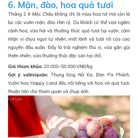
6. Mận, đào, hoa quả tươi
Tháng 2 ở Mộc Châu không chỉ là mùa hoa nở mà còn là
lúc các vườn mận, đào chín rộ. Du khách có thể vừa ngắm
cảnh hoa, vừa hái và thưởng thức quả tươi tại vườn, cảm
nhận vị chua ngọt tự nhiên, mát lành và tươi rói của cao
nguyên đầu xuân. Đây là trải nghiệm thú vị, vừa gần gũi
thiên nhiên, vừa thưởng thức đặc sản tại chỗ.
Giá tham khảo:
20.000–50.000 VNĐ/kg
Gợi ý vườn/quán:
Thung lũng Nà Ka, Bản Pa Phách,
Vườn hoa Happy Land đều nổi tiếng với hoa và quả tươi,
thuận tiện cho tham quan và chụp ảnh.