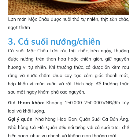
Lợn mán Mộc Châu được nuôi thả tự nhiên, thịt săn chắc,
ngọt thơm
3. Cá suối nướng/chiên
Cá suối Mộc Châu tươi rói, thịt chắc, béo ngậy, thường
được nướng trên than hoa hoặc chiên giòn, giữ nguyên
hương vị tự nhiên. Khi thưởng thức, cá được ăn kèm rau
rừng và nước chấm chua cay, tạo cảm giác thanh mát,
hợp khẩu vị mùa xuân và rất thích hợp để thưởng thức
sau một ngày khám phá cao nguyên.
Giá tham khảo:
Khoảng 150.000–250.000 VNĐ/đĩa tùy
loại và khối lượng.
Gợi ý quán:
Nhà hàng Hoa Ban, Quán Suối Cá Bản Áng,
Nhà hàng Cá Hồi Quán đều nổi tiếng với cá suối tươi, chế
biến ngon, phục vụ nhanh và không gian thoáng mát.