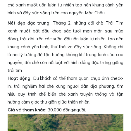
chè xanh mướt uốn lượn tự nhiên tạo nên khung cảnh yên
bình và đầy sức sống trên cao nguyên Mộc Châu.
Nét đẹp đặc trưng:
Tháng 2, những đồi chè Trái Tim
xanh mướt bắt đầu khoe sắc tươi mơn mởn sau mùa
đông, trải dài trên các sườn đồi uốn lượn tự nhiên, tạo nên
khung cảnh yên bình, thư thái và đầy sức sống. Không chỉ
là nơi lý tưởng để tận hưởng không khí trong lành của cao
nguyên, đồi chè còn nổi bật với hình dáng đặc trưng giống
trái tim.
Hoạt động:
Du khách có thể tham quan, chụp ảnh check-
in, trải nghiệm hái chè cùng người dân địa phương, tìm
hiểu quy trình chế biến chè xanh truyền thống và tận
hưởng cảm giác thư giãn giữa thiên nhiên.
Giá vé tham khảo:
30.000 đồng/người.