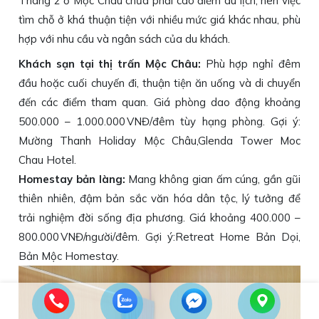
Tháng 2 ở Mộc Châu chưa phải cao điểm du lịch, nên việc
tìm chỗ ở khá thuận tiện với nhiều mức giá khác nhau, phù
hợp với nhu cầu và ngân sách của du khách.
Khách sạn tại thị trấn Mộc Châu:
Phù hợp nghỉ đêm
đầu hoặc cuối chuyến đi, thuận tiện ăn uống và di chuyển
đến các điểm tham quan. Giá phòng dao động khoảng
500.000 – 1.000.000 VNĐ/đêm tùy hạng phòng. Gợi ý:
Mường Thanh Holiday Mộc Châu,Glenda Tower Moc
Chau Hotel.
Homestay bản làng:
Mang không gian ấm cúng, gần gũi
thiên nhiên, đậm bản sắc văn hóa dân tộc, lý tưởng để
trải nghiệm đời sống địa phương. Giá khoảng 400.000 –
800.000 VNĐ/người/đêm. Gợi ý:Retreat Home Bản Dọi,
Bản Mộc Homestay.