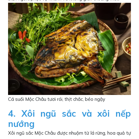
Cá suối Mộc Châu tươi rói, thịt chắc, béo ngậy
4. Xôi ngũ sắc và xôi nếp
nướng
Xôi ngũ sắc Mộc Châu được nhuộm từ lá rừng, hoa quả tự