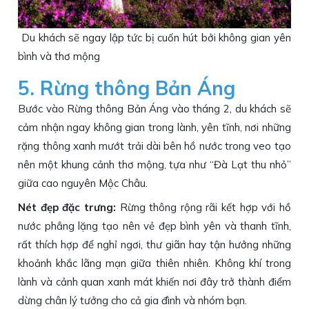
Du khách sẽ ngay lập tức bị cuốn hút bởi không gian yên
bình và thơ mộng
5. Rừng thông Bản Áng
Bước vào Rừng thông Bản Áng vào tháng 2, du khách sẽ
cảm nhận ngay không gian trong lành, yên tĩnh, nơi những
rặng thông xanh mướt trải dài bên hồ nước trong veo tạo
nên một khung cảnh thơ mộng, tựa như “Đà Lạt thu nhỏ”
giữa cao nguyên Mộc Châu.
Nét đẹp đặc trưng:
Rừng thông rộng rãi kết hợp với hồ
nước phẳng lặng tạo nên vẻ đẹp bình yên và thanh tĩnh,
rất thích hợp để nghỉ ngơi, thư giãn hay tận hưởng những
khoảnh khắc lãng mạn giữa thiên nhiên. Không khí trong
lành và cảnh quan xanh mát khiến nơi đây trở thành điểm
dừng chân lý tưởng cho cả gia đình và nhóm bạn.