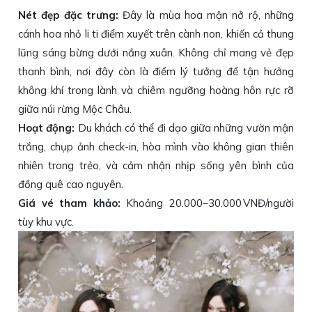
Nét đẹp đặc trưng:
Đây là mùa hoa mận nở rộ, những
cánh hoa nhỏ li ti điểm xuyết trên cành non, khiến cả thung
lũng sáng bừng dưới nắng xuân. Không chỉ mang vẻ đẹp
thanh bình, nơi đây còn là điểm lý tưởng để tận hưởng
không khí trong lành và chiêm ngưỡng hoàng hôn rực rỡ
giữa núi rừng Mộc Châu.
Hoạt động:
Du khách có thể đi dạo giữa những vườn mận
trắng, chụp ảnh check-in, hòa mình vào không gian thiên
nhiên trong trẻo, và cảm nhận nhịp sống yên bình của
đồng quê cao nguyên.
Giá vé tham khảo:
Khoảng 20.000–30.000 VNĐ/người
tùy khu vực.