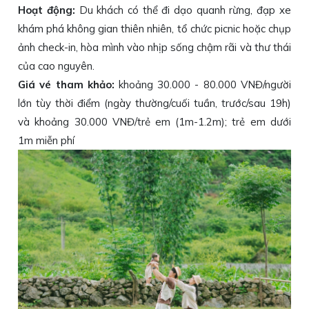
Hoạt động:
Du khách có thể đi dạo quanh rừng, đạp xe
khám phá không gian thiên nhiên, tổ chức picnic hoặc chụp
ảnh check-in, hòa mình vào nhịp sống chậm rãi và thư thái
của cao nguyên.
Giá vé tham khảo:
khoảng 30.000 - 80.000 VNĐ/người
lớn tùy thời điểm (ngày thường/cuối tuần, trước/sau 19h)
và khoảng 30.000 VNĐ/trẻ em (1m-1.2m); trẻ em dưới
1m miễn phí