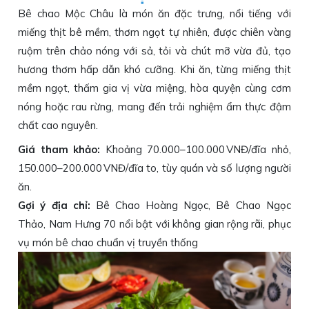
Bê chao Mộc Châu là món ăn đặc trưng, nổi tiếng với
miếng thịt bê mềm, thơm ngọt tự nhiên, được chiên vàng
ruộm trên chảo nóng với sả, tỏi và chút mỡ vừa đủ, tạo
hương thơm hấp dẫn khó cưỡng. Khi ăn, từng miếng thịt
mềm ngọt, thấm gia vị vừa miệng, hòa quyện cùng cơm
nóng hoặc rau rừng, mang đến trải nghiệm ẩm thực đậm
chất cao nguyên.
Giá tham khảo:
Khoảng 70.000–100.000 VNĐ/đĩa nhỏ,
150.000–200.000 VNĐ/đĩa to, tùy quán và số lượng người
ăn.
Gợi ý địa chỉ:
Bê Chao Hoàng Ngọc, Bê Chao Ngọc
Thảo, Nam Hưng 70 nổi bật với không gian rộng rãi, phục
vụ món bê chao chuẩn vị truyền thống