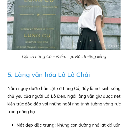
Cột cờ Lũng Cú – Điểm cực Bắc thiêng liêng
5. Làng văn hóa Lô Lô Chải
Nằm ngay dưới chân cột cờ Lũng Cú, đây là nơi sinh sống
chủ yếu của người Lô Lô Đen. Ngôi làng vẫn giữ được nét
kiến trúc độc đáo với những ngôi nhà trình tường vàng rực
trong nắng hạ.
Nét đẹp đặc trưng:
Những con đường nhỏ lát đá uốn