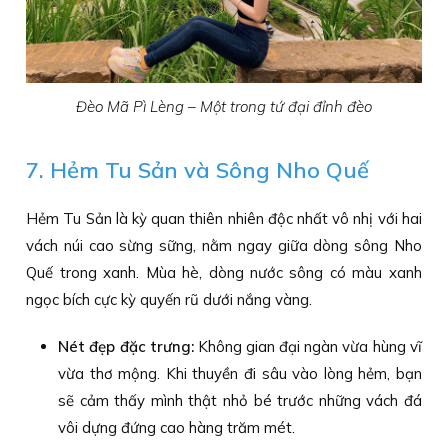
Đèo Mã Pì Lèng – Một trong tứ đại đỉnh đèo
7. Hẻm Tu Sản và Sông Nho Quế
Hẻm Tu Sản là kỳ quan thiên nhiên độc nhất vô nhị với hai
vách núi cao sừng sững, nằm ngay giữa dòng sông Nho
Quế trong xanh. Mùa hè, dòng nước sông có màu xanh
ngọc bích cực kỳ quyến rũ dưới nắng vàng.
Nét đẹp đặc trưng:
Không gian đại ngàn vừa hùng vĩ
vừa thơ mộng. Khi thuyền đi sâu vào lòng hẻm, bạn
sẽ cảm thấy mình thật nhỏ bé trước những vách đá
vôi dựng đứng cao hàng trăm mét.