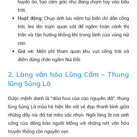
huyền ảo, tạo cảm giác như đang chạm tay vào bầu
trời.
Hoạt động:
Chụp ảnh lưu niệm tại biển chỉ dẫn cổng
trời, leo lên trạm quan sát để ngắm toàn cảnh thị
trấn và tận hưởng không khí trong lành của vùng núi
cao.
Giá vé:
Miễn phí tham quan khu vực cổng trời và
điểm dừng chân ngắm Núi Đôi.
2. Làng văn hóa Lũng Cẩm – Thung
lũng Sủng Là
Được mệnh danh là "đóa hoa của cao nguyên đá", thung
lũng Sủng Là mùa hè hiện lên với vẻ đẹp thanh bình giữa
những dãy núi đá tai mèo sắc nhọn. Ngôi làng là nơi sinh
sống của đồng bào người Mông với những nét văn hóa
truyền thống còn nguyên vẹn.