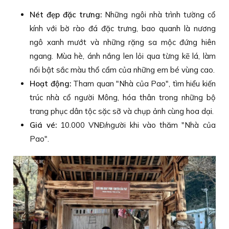
Nét đẹp đặc trưng:
Những ngôi nhà trình tường cổ
kính với bờ rào đá đặc trưng, bao quanh là nương
ngô xanh mướt và những rặng sa mộc đứng hiên
ngang. Mùa hè, ánh nắng len lỏi qua từng kẽ lá, làm
nổi bật sắc màu thổ cẩm của những em bé vùng cao.
Hoạt động:
Tham quan "Nhà của Pao", tìm hiểu kiến
trúc nhà cổ người Mông, hóa thân trong những bộ
trang phục dân tộc sặc sỡ và chụp ảnh cùng hoa dại.
Giá vé:
10.000 VNĐ/người khi vào thăm "Nhà của
Pao".