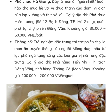
Phở chua Hà Giang:
Đây là món ăn "giải nhiệt" hoàn
hảo cho mùa hè với vị chua thanh của dấm, vị giòn
của lạp xưởng và thịt xá xíu. Gợi ý địa chỉ: Phở chua
Hiền Lương (Số 12 Bạch Đằng, TP. Hà Giang), quán
phở tại chợ phiên Đồng Văn. Khoảng giá: 35.000 –
50.000 VNĐ/bát.
Thắng cố:
Trải nghiệm đặc trưng tại các phiên chợ, là
món ăn truyền thống của người Mông được nấu từ
lục phủ ngũ tạng cùng các loại gia vị núi rừng đặc
trưng. Gợi ý địa chỉ: Nhà hàng Tiến Nhị (Thị trấn
Đồng Văn), nhà hàng Thắng Cố (Mèo Vạc). Khoảng
giá: 100.000 – 200.000 VNĐ/người.