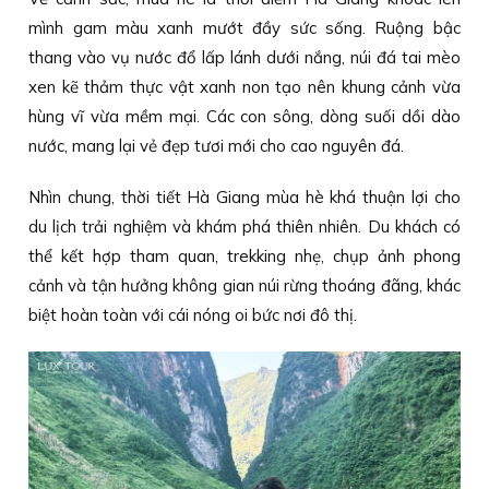
mình gam màu xanh mướt đầy sức sống. Ruộng bậc
thang vào vụ nước đổ lấp lánh dưới nắng, núi đá tai mèo
xen kẽ thảm thực vật xanh non tạo nên khung cảnh vừa
hùng vĩ vừa mềm mại. Các con sông, dòng suối dồi dào
nước, mang lại vẻ đẹp tươi mới cho cao nguyên đá.
Nhìn chung, thời tiết Hà Giang mùa hè khá thuận lợi cho
du lịch trải nghiệm và khám phá thiên nhiên. Du khách có
thể kết hợp tham quan, trekking nhẹ, chụp ảnh phong
cảnh và tận hưởng không gian núi rừng thoáng đãng, khác
biệt hoàn toàn với cái nóng oi bức nơi đô thị.