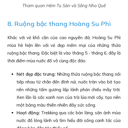
Tham quan Hẻm Tu Sản và Sông Nho Quế
8. Ruộng bậc thang Hoàng Su Phì
Khác với vẻ khô cằn của cao nguyên đá, Hoàng Su Phì
mùa hè hiện lên với vẻ đẹp mềm mại của những thửa
ruộng bậc thang. Đặc biệt là vào tháng 5 - tháng 6, đây là
thời điểm mùa nước đổ vô cùng độc đáo.
Nét đẹp đặc trưng:
Những thửa ruộng bậc thang nối
tiếp nhau từ chân đến đỉnh núi, nước tràn vào bờ tạo
nên những tấm gương lấp lánh phản chiếu mây trời.
Xen lẫn là sắc xanh non của trà lúa mới cấy, tạo nên
một bảng màu thiên nhiên đầy sức sống.
Hoạt động:
Trekking qua các bản làng, săn ảnh mùa
nước đổ lóng lánh và tìm hiểu đời sống canh tác của