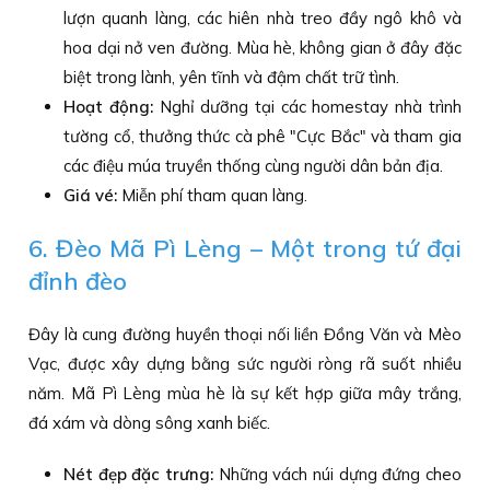
lượn quanh làng, các hiên nhà treo đầy ngô khô và
hoa dại nở ven đường. Mùa hè, không gian ở đây đặc
biệt trong lành, yên tĩnh và đậm chất trữ tình.
Hoạt động:
Nghỉ dưỡng tại các homestay nhà trình
tường cổ, thưởng thức cà phê "Cực Bắc" và tham gia
các điệu múa truyền thống cùng người dân bản địa.
Giá vé:
Miễn phí tham quan làng.
6. Đèo Mã Pì Lèng – Một trong tứ đại
đỉnh đèo
Đây là cung đường huyền thoại nối liền Đồng Văn và Mèo
Vạc, được xây dựng bằng sức người ròng rã suốt nhiều
năm. Mã Pì Lèng mùa hè là sự kết hợp giữa mây trắng,
đá xám và dòng sông xanh biếc.
Nét đẹp đặc trưng:
Những vách núi dựng đứng cheo