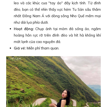
leo và các khúc cua "tay áo" đầy kịch tính. Từ đỉnh
đèo, bạn có thể nhìn thấy vực hẻm Tu Sản sâu thẳm
nhất Đông Nam Á với dòng sông Nho Quế mềm mại
như dải lụa phía dưới.
Hoạt động:
Chụp ảnh tại mỏm đá sống ảo, ngắm
hoàng hôn rực rỡ trên đỉnh đèo và hít hà không khí
mát lạnh của cao nguyên đá.
Giá vé:
Miễn phí tham quan.