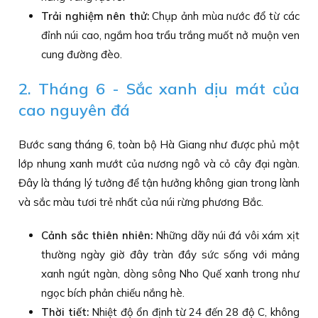
Trải nghiệm nên thử:
Chụp ảnh mùa nước đổ từ các
đỉnh núi cao, ngắm hoa trẩu trắng muốt nở muộn ven
cung đường đèo.
2. Tháng 6 - Sắc xanh dịu mát của
cao nguyên đá
Bước sang tháng 6, toàn bộ Hà Giang như được phủ một
lớp nhung xanh mướt của nương ngô và cỏ cây đại ngàn.
Đây là tháng lý tưởng để tận hưởng không gian trong lành
và sắc màu tươi trẻ nhất của núi rừng phương Bắc.
Cảnh sắc thiên nhiên:
Những dãy núi đá vôi xám xịt
thường ngày giờ đây tràn đầy sức sống với mảng
xanh ngút ngàn, dòng sông Nho Quế xanh trong như
ngọc bích phản chiếu nắng hè.
Thời tiết:
Nhiệt độ ổn định từ 24 đến 28 độ C, không