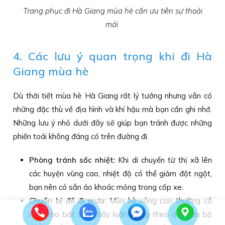
Trang phục đi Hà Giang mùa hè cần ưu tiên sự thoải
mái
4. Các lưu ý quan trọng khi đi Hà
Giang mùa hè
Dù thời tiết mùa hè Hà Giang rất lý tưởng nhưng vẫn có
những đặc thù về địa hình và khí hậu mà bạn cần ghi nhớ.
Những lưu ý nhỏ dưới đây sẽ giúp bạn tránh được những
phiền toái không đáng có trên đường đi.
Phòng tránh sốc nhiệt:
Khi di chuyển từ thị xã lên
các huyện vùng cao, nhiệt độ có thể giảm đột ngột,
bạn nên có sẵn áo khoác mỏng trong cốp xe.
Chuẩn bị đồ đi mưa:
Mùa hè vùng cao thường có
mưa rào bất chợt, hãy luôn mang theo áo mưa bộ