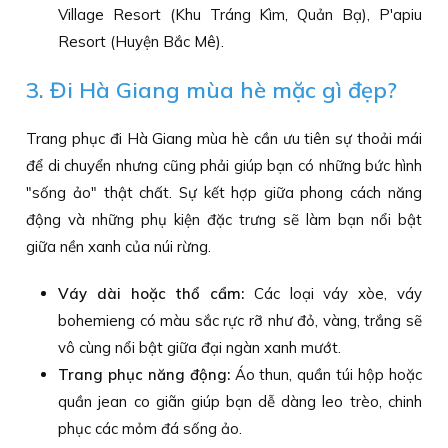
Village Resort (Khu Tráng Kìm, Quản Bạ), P'apiu
Resort (Huyện Bắc Mê).
3. Đi Hà Giang mùa hè mặc gì đẹp?
Trang phục đi Hà Giang mùa hè cần ưu tiên sự thoải mái
để di chuyển nhưng cũng phải giúp bạn có những bức hình
"sống ảo" thật chất. Sự kết hợp giữa phong cách năng
động và những phụ kiện đặc trưng sẽ làm bạn nổi bật
giữa nền xanh của núi rừng.
Váy dài hoặc thổ cẩm:
Các loại váy xòe, váy
bohemieng có màu sắc rực rỡ như đỏ, vàng, trắng sẽ
vô cùng nổi bật giữa đại ngàn xanh mướt.
Trang phục năng động:
Áo thun, quần túi hộp hoặc
quần jean co giãn giúp bạn dễ dàng leo trèo, chinh
phục các mỏm đá sống ảo.