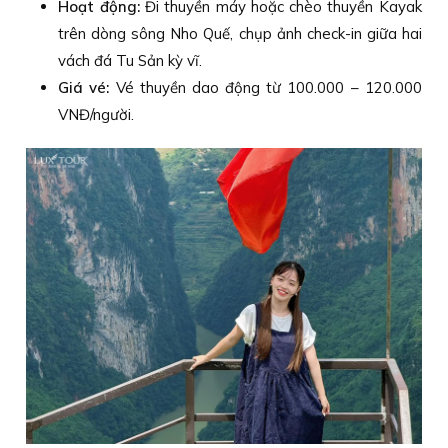
Hoạt động:
Đi thuyền máy hoặc chèo thuyền Kayak
trên dòng sông Nho Quế, chụp ảnh check-in giữa hai
vách đá Tu Sản kỳ vĩ.
Giá vé:
Vé thuyền dao động từ 100.000 – 120.000
VNĐ/người.