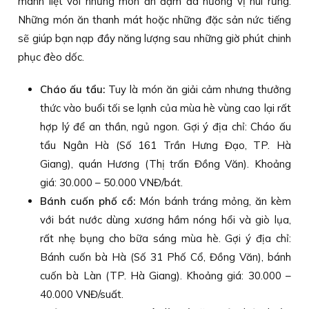
mãnh liệt với những món ăn đậm đà hương vị núi rừng.
Những món ăn thanh mát hoặc những đặc sản nức tiếng
sẽ giúp bạn nạp đầy năng lượng sau những giờ phút chinh
phục đèo dốc.
Cháo ấu tẩu:
Tuy là món ăn giải cảm nhưng thưởng
thức vào buổi tối se lạnh của mùa hè vùng cao lại rất
hợp lý để an thần, ngủ ngon. Gợi ý địa chỉ: Cháo ấu
tẩu Ngân Hà (Số 161 Trần Hưng Đạo, TP. Hà
Giang), quán Hương (Thị trấn Đồng Văn). Khoảng
giá: 30.000 – 50.000 VNĐ/bát.
Bánh cuốn phố cổ:
Món bánh tráng mỏng, ăn kèm
với bát nước dùng xương hầm nóng hổi và giò lụa,
rất nhẹ bụng cho bữa sáng mùa hè. Gợi ý địa chỉ:
Bánh cuốn bà Hà (Số 31 Phố Cổ, Đồng Văn), bánh
cuốn bà Làn (TP. Hà Giang). Khoảng giá: 30.000 –
40.000 VNĐ/suất.