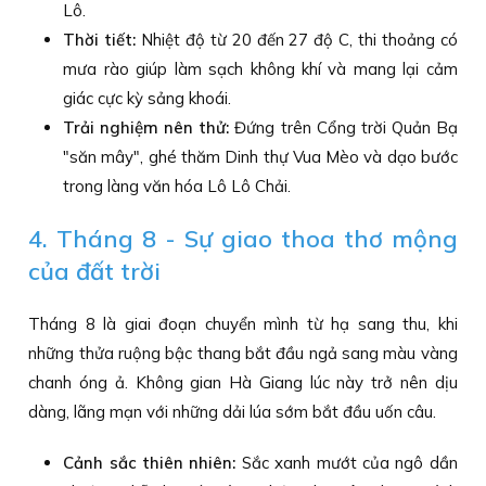
Lô.
Thời tiết:
Nhiệt độ từ 20 đến 27 độ C, thi thoảng có
mưa rào giúp làm sạch không khí và mang lại cảm
giác cực kỳ sảng khoái.
Trải nghiệm nên thử:
Đứng trên Cổng trời Quản Bạ
"săn mây", ghé thăm Dinh thự Vua Mèo và dạo bước
trong làng văn hóa Lô Lô Chải.
4. Tháng 8 - Sự giao thoa thơ mộng
của đất trời
Tháng 8 là giai đoạn chuyển mình từ hạ sang thu, khi
những thửa ruộng bậc thang bắt đầu ngả sang màu vàng
chanh óng ả. Không gian Hà Giang lúc này trở nên dịu
dàng, lãng mạn với những dải lúa sớm bắt đầu uốn câu.
Cảnh sắc thiên nhiên:
Sắc xanh mướt của ngô dần