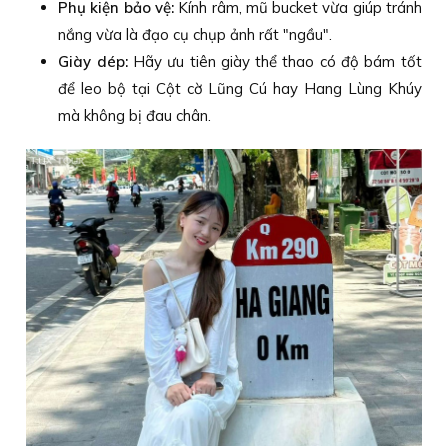
Phụ kiện bảo vệ:
Kính râm, mũ bucket vừa giúp tránh
nắng vừa là đạo cụ chụp ảnh rất "ngầu".
Giày dép:
Hãy ưu tiên giày thể thao có độ bám tốt
để leo bộ tại Cột cờ Lũng Cú hay Hang Lùng Khúy
mà không bị đau chân.