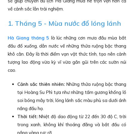
sẽ giúp chuyến du lịch Hà Giang mùa hè trọn vẹn hơn cả
về cảnh sắc lẫn trải nghiệm.
1. Tháng 5 - Mùa nước đổ lóng lánh
Hà Giang tháng 5
là lúc những cơn mưa đầu mùa bắt
đầu đổ xuống, dẫn nước về những thửa ruộng bậc thang
khô cằn. Đây là thời điểm vạn vật thức tỉnh, tạo nên cảnh
tượng lao động vừa kỳ vĩ vừa gần gũi trên các sườn núi
cao.
Cảnh sắc thiên nhiên:
Những thửa ruộng bậc thang
tại Hoàng Su Phì tựa như những tấm gương khổng lồ
soi bóng mây trời, lóng lánh sắc màu phù sa dưới ánh
nắng đầu hạ.
Thời tiết:
Nhiệt độ dao động từ 22 đến 30 độ C, trời
trong xanh, không khí thoáng đãng và bắt đầu có
nắng vàng rực rỡ.