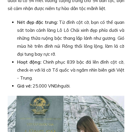
dưới lá cờ 54 mét vuông tượng trưng cho 54 dân tộc, bạn
sẽ cảm nhận được niềm tự hào dân tộc mãnh liệt.
Nét đẹp đặc trưng:
Từ đỉnh cột cờ, bạn có thể quan
sát toàn cảnh làng Lô Lô Chải xinh đẹp phía dưới và
những thửa ruộng bậc thang lấp lánh như gương. Gió
mùa hè trên đỉnh núi Rồng thổi lồng lộng, làm lá cờ
đại tung bay rực rỡ.
Hoạt động:
Chinh phục 839 bậc đá lên đỉnh cột cờ,
check-in với lá cờ Tổ quốc và ngắm nhìn biên giới Việt
- Trung.
Giá vé:
25.000 VNĐ/người.