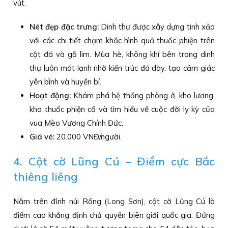
vút.
Nét đẹp đặc trưng:
Dinh thự được xây dựng tinh xảo
với các chi tiết chạm khắc hình quả thuốc phiện trên
cột đá và gỗ lim. Mùa hè, không khí bên trong dinh
thự luôn mát lạnh nhờ kiến trúc đá dày, tạo cảm giác
yên bình và huyền bí.
Hoạt động:
Khám phá hệ thống phòng ở, kho lương,
kho thuốc phiện cổ và tìm hiểu về cuộc đời ly kỳ của
vua Mèo Vương Chính Đức.
Giá vé:
20.000 VNĐ/người.
4. Cột cờ Lũng Cú – Điểm cực Bắc
thiêng liêng
Nằm trên đỉnh núi Rồng (Long Sơn), cột cờ Lũng Cú là
điểm cao khẳng định chủ quyền biên giới quốc gia. Đứng