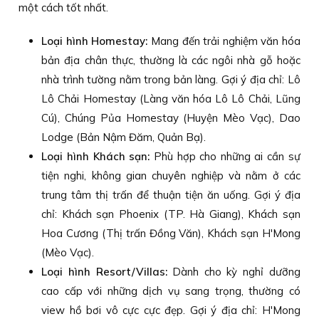
một cách tốt nhất.
Loại hình Homestay:
Mang đến trải nghiệm văn hóa
bản địa chân thực, thường là các ngôi nhà gỗ hoặc
nhà trình tường nằm trong bản làng. Gợi ý địa chỉ: Lô
Lô Chải Homestay (Làng văn hóa Lô Lô Chải, Lũng
Cú), Chúng Pủa Homestay (Huyện Mèo Vạc), Dao
Lodge (Bản Nậm Đăm, Quản Bạ).
Loại hình Khách sạn:
Phù hợp cho những ai cần sự
tiện nghi, không gian chuyên nghiệp và nằm ở các
trung tâm thị trấn để thuận tiện ăn uống. Gợi ý địa
chỉ: Khách sạn Phoenix (TP. Hà Giang), Khách sạn
Hoa Cương (Thị trấn Đồng Văn), Khách sạn H'Mong
(Mèo Vạc).
Loại hình Resort/Villas:
Dành cho kỳ nghỉ dưỡng
cao cấp với những dịch vụ sang trọng, thường có
view hồ bơi vô cực cực đẹp. Gợi ý địa chỉ: H'Mong