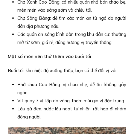
Chợ Xanh Cao Bằng: có nhiều quán nhỏ bán cháo bẹ,
mèn mén vào sáng sớm và chiều tối.
Chợ Sông Bằng: dễ tìm các món ăn từ ngô do người
dân địa phương nấu.
Các quán ăn sáng bình dân trong khu dân cư: thường
mở từ sớm, giá rẻ, đúng hương vị truyền thống.
Một số món nên thử thêm vào buổi tối
Buổi tối, khi nhiệt độ xuống thấp, bạn có thể đổi vị với:
Phở chua Cao Bằng: vị chua nhẹ, dễ ăn, không gây
ngán.
Vịt quay 7 vị: lớp da vàng, thơm mùi gia vị đặc trưng.
Lẩu gà đen: nước lẩu ngọt tự nhiên, rất hợp đi nhóm
đông người.