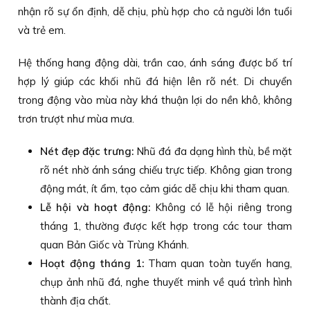
nhận rõ sự ổn định, dễ chịu, phù hợp cho cả người lớn tuổi
và trẻ em.
Hệ thống hang động dài, trần cao, ánh sáng được bố trí
hợp lý giúp các khối nhũ đá hiện lên rõ nét. Di chuyển
trong động vào mùa này khá thuận lợi do nền khô, không
trơn trượt như mùa mưa.
Nét đẹp đặc trưng:
Nhũ đá đa dạng hình thù, bề mặt
rõ nét nhờ ánh sáng chiếu trực tiếp. Không gian trong
động mát, ít ẩm, tạo cảm giác dễ chịu khi tham quan.
Lễ hội và hoạt động:
Không có lễ hội riêng trong
tháng 1, thường được kết hợp trong các tour tham
quan Bản Giốc và Trùng Khánh.
Hoạt động tháng 1:
Tham quan toàn tuyến hang,
chụp ảnh nhũ đá, nghe thuyết minh về quá trình hình
thành địa chất.