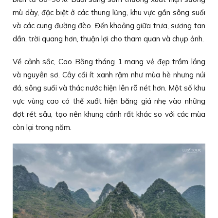
mù dày, đặc biệt ở các thung lũng, khu vực gần sông suối
và các cung đường đèo. Đến khoảng giữa trưa, sương tan
dần, trời quang hơn, thuận lợi cho tham quan và chụp ảnh.
Về cảnh sắc, Cao Bằng tháng 1 mang vẻ đẹp trầm lắng
và nguyên sơ. Cây cối ít xanh rậm như mùa hè nhưng núi
đá, sông suối và thác nước hiện lên rõ nét hơn. Một số khu
vực vùng cao có thể xuất hiện băng giá nhẹ vào những
đợt rét sâu, tạo nên khung cảnh rất khác so với các mùa
còn lại trong năm.