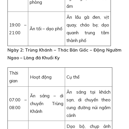
phòng
ấm
Ăn lẩu gà đen, vịt
19:00 –
quay, cháo bẹ; dạo
Ăn tối – dạo phố
21:00
quanh trung tâm
thành phố
Ngày 2: Trùng Khánh – Thác Bản Giốc – Động Ngườm
Ngao – Làng đá Khuổi Ky
Thời
Hoạt động
Cụ thể
gian
Ăn sáng tại khách
Ăn sáng – di
07:00 –
sạn, di chuyển theo
chuyển Trùng
08:00
cung đường núi ngắm
Khánh
cảnh
Dạo bộ, chụp ảnh