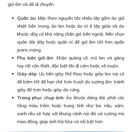
giữ ấm và dễ di chuyển.
Quần áo
: Mặc theo nguyên tắc nhiều lớp gồm áo giữ
nhiệt bên trong, áo len hoặc áo nỉ ở lớp giữa và áo
khoác dày có khả năng chắn gió bên ngoài. Nên chọn
quần dài dày hoặc quần nỉ để giữ ấm tốt hơn quần
jeans mỏng.
Phụ kiện giữ ấm
: Khăn quàng cổ, mũ len và găng
tay rất cần thiết, đặc biệt khi đi sớm hoặc về muộn.
Giày dép
: Ưu tiên giày thể thao hoặc giày leo núi có
đế bám tốt để hạn chế trơn trượt do sương ẩm, tránh
giày đế trơn hoặc giày da cứng.
Trang phục chụp ảnh
: Áo khoác dáng dài, phối các
tông màu trầm hoặc trung tính như be, nâu, xám,
xanh rêu sẽ hợp với khung cảnh núi đá và sương mù
mùa đông, giúp ảnh hài hòa và nổi bật hơn.