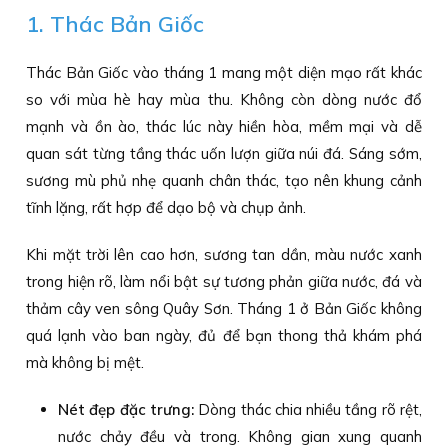
1. Thác Bản Giốc
Thác Bản Giốc vào tháng 1 mang một diện mạo rất khác
so với mùa hè hay mùa thu. Không còn dòng nước đổ
mạnh và ồn ào, thác lúc này hiền hòa, mềm mại và dễ
quan sát từng tầng thác uốn lượn giữa núi đá. Sáng sớm,
sương mù phủ nhẹ quanh chân thác, tạo nên khung cảnh
tĩnh lặng, rất hợp để dạo bộ và chụp ảnh.
Khi mặt trời lên cao hơn, sương tan dần, màu nước xanh
trong hiện rõ, làm nổi bật sự tương phản giữa nước, đá và
thảm cây ven sông Quây Sơn. Tháng 1 ở Bản Giốc không
quá lạnh vào ban ngày, đủ để bạn thong thả khám phá
mà không bị mệt.
Nét đẹp đặc trưng:
Dòng thác chia nhiều tầng rõ rệt,
nước chảy đều và trong. Không gian xung quanh