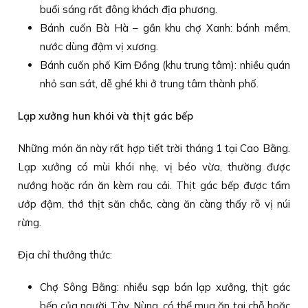
buổi sáng rất đông khách địa phương.
Bánh cuốn Bà Hà – gần khu chợ Xanh: bánh mềm,
nước dùng đậm vị xương.
Bánh cuốn phố Kim Đồng (khu trung tâm): nhiều quán
nhỏ san sát, dễ ghé khi ở trung tâm thành phố.
Lạp xưởng hun khói và thịt gác bếp
Những món ăn này rất hợp tiết trời tháng 1 tại Cao Bằng.
Lạp xưởng có mùi khói nhẹ, vị béo vừa, thường được
nướng hoặc rán ăn kèm rau cải. Thịt gác bếp được tẩm
ướp đậm, thớ thịt săn chắc, càng ăn càng thấy rõ vị núi
rừng.
Địa chỉ thưởng thức:
Chợ Sông Bằng: nhiều sạp bán lạp xưởng, thịt gác
bếp của người Tày, Nùng, có thể mua ăn tại chỗ hoặc