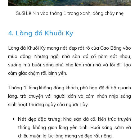
Suối Lê Nin vào tháng 1 trong xanh, dòng chảy nhẹ
4. Làng đá Khuổi Ky
Làng đá Khuổi Ky mang nét đẹp rất rõ của Cao Bằng vào
mùa đông. Những ngôi nhà sàn đá cổ nằm sát nhau,
sương mù buổi sáng phủ nhẹ lên mái nhà và lối đi, tạo
cảm giác chậm rãi, bình yên.
Tháng 1, làng không đông khách, phù hợp để đi bộ quanh
làng, trò chuyện với người dân và cảm nhận nhịp sống
sinh hoạt thường ngày của người Tày.
Nét đẹp đặc trưng:
Nhà sàn đá cổ, kiến trúc truyền
thống, không gian làng yên tĩnh. Buổi sáng sớm và
chiều muộn là lúc làng mang vẻ đẹp rất riêng.