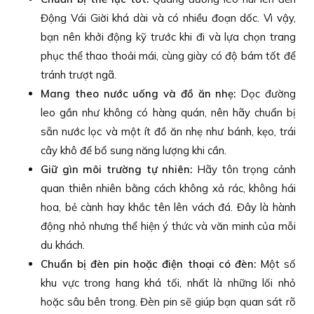
Động Vái Giời khá dài và có nhiều đoạn dốc. Vì vậy,
bạn nên khởi động kỹ trước khi đi và lựa chọn trang
phục thể thao thoải mái, cùng giày có độ bám tốt để
tránh trượt ngã.
Mang theo nước uống và đồ ăn nhẹ:
Dọc đường
leo gần như không có hàng quán, nên hãy chuẩn bị
sẵn nước lọc và một ít đồ ăn nhẹ như bánh, kẹo, trái
cây khô để bổ sung năng lượng khi cần.
Giữ gìn môi trường tự nhiên:
Hãy tôn trọng cảnh
quan thiên nhiên bằng cách không xả rác, không hái
hoa, bẻ cành hay khắc tên lên vách đá. Đây là hành
động nhỏ nhưng thể hiện ý thức và văn minh của mỗi
du khách.
Chuẩn bị đèn pin hoặc điện thoại có đèn:
Một số
khu vực trong hang khá tối, nhất là những lối nhỏ
hoặc sâu bên trong. Đèn pin sẽ giúp bạn quan sát rõ