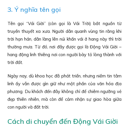
3. Ý nghĩa tên gọi
Tên gọi “Vái Giời” (còn gọi là Vái Trời) bắt nguồn từ
truyền thuyết xa xưa. Người dân quanh vùng tin rằng khi
trời hạn hán, dân làng lên núi khấn vái ở hang này thì trời
thường mưa. Từ đó, nơi đây được gọi là Động Vái Giời –
hang động linh thiêng nơi con người bày tỏ lòng thành với
trời đất.
Ngày nay, dù khoa học đã phát triển, nhưng niềm tin tâm
linh ấy vẫn được gìn giữ như một phần của văn hóa địa
phương. Du khách đến đây không chỉ để chiêm ngưỡng vẻ
đẹp thiên nhiên, mà còn để cảm nhận sự giao hòa giữa
con người và đất trời.
Cách di chuyển đến Động Vái Giời