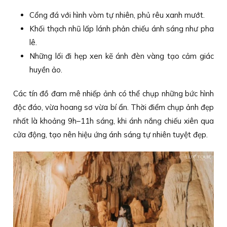
Cổng đá với hình vòm tự nhiên, phủ rêu xanh mướt.
Khối thạch nhũ lấp lánh phản chiếu ánh sáng như pha
lê.
Những lối đi hẹp xen kẽ ánh đèn vàng tạo cảm giác
huyền ảo.
Các tín đồ đam mê nhiếp ảnh có thể chụp những bức hình
độc đáo, vừa hoang sơ vừa bí ẩn. Thời điểm chụp ảnh đẹp
nhất là khoảng 9h–11h sáng, khi ánh nắng chiếu xiên qua
cửa động, tạo nên hiệu ứng ánh sáng tự nhiên tuyệt đẹp.