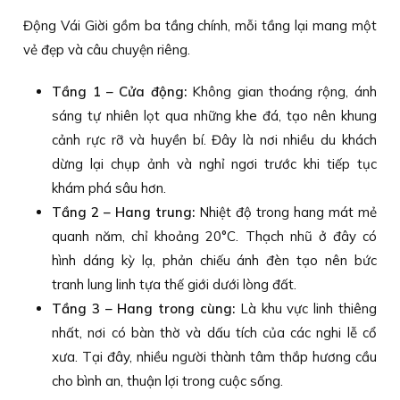
Động Vái Giời gồm ba tầng chính, mỗi tầng lại mang một
vẻ đẹp và câu chuyện riêng.
Tầng 1 – Cửa động:
Không gian thoáng rộng, ánh
sáng tự nhiên lọt qua những khe đá, tạo nên khung
cảnh rực rỡ và huyền bí. Đây là nơi nhiều du khách
dừng lại chụp ảnh và nghỉ ngơi trước khi tiếp tục
khám phá sâu hơn.
Tầng 2 – Hang trung:
Nhiệt độ trong hang mát mẻ
quanh năm, chỉ khoảng 20°C. Thạch nhũ ở đây có
hình dáng kỳ lạ, phản chiếu ánh đèn tạo nên bức
tranh lung linh tựa thế giới dưới lòng đất.
Tầng 3 – Hang trong cùng:
Là khu vực linh thiêng
nhất, nơi có bàn thờ và dấu tích của các nghi lễ cổ
xưa. Tại đây, nhiều người thành tâm thắp hương cầu
cho bình an, thuận lợi trong cuộc sống.