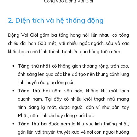
Cổng vào Động Vái Giời
2. Diện tích và hệ thống động
Động Vái Giời gồm ba tầng hang nối liền nhau, có tổng
chiều dài hơn 500 mét, với nhiều ngóc ngách sâu và các
khối thạch nhũ hình thành tự nhiên qua hàng triệu năm.
Tầng thứ nhất
có không gian thoáng rộng, trần cao,
ánh sáng len qua các khe đá tạo nên khung cảnh lung
linh, huyền ảo giữa lòng núi.
Tầng thứ hai
nằm sâu hơn, không khí mát lạnh
quanh năm. Tại đây có nhiều khối thạch nhũ mang
hình dáng lạ mắt, được người dân ví như bàn tay
Phật, nấm linh chi hay dòng suối bạc.
Tầng thứ ba
được xem là khu vực linh thiêng nhất,
gắn liền với truyền thuyết xưa về nơi con người hướng