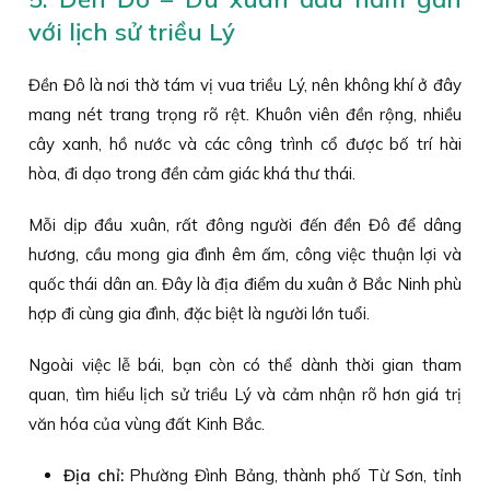
với lịch sử triều Lý
Đền Đô là nơi thờ tám vị vua triều Lý, nên không khí ở đây
mang nét trang trọng rõ rệt. Khuôn viên đền rộng, nhiều
cây xanh, hồ nước và các công trình cổ được bố trí hài
hòa, đi dạo trong đền cảm giác khá thư thái.
Mỗi dịp đầu xuân, rất đông người đến đền Đô để dâng
hương, cầu mong gia đình êm ấm, công việc thuận lợi và
quốc thái dân an. Đây là địa điểm du xuân ở Bắc Ninh phù
hợp đi cùng gia đình, đặc biệt là người lớn tuổi.
Ngoài việc lễ bái, bạn còn có thể dành thời gian tham
quan, tìm hiểu lịch sử triều Lý và cảm nhận rõ hơn giá trị
văn hóa của vùng đất Kinh Bắc.
Địa chỉ:
Phường Đình Bảng, thành phố Từ Sơn, tỉnh