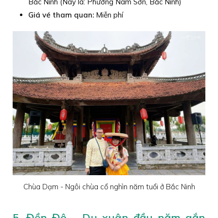
Bắc Ninh (Nay là: Phường Nam Sơn, Bắc Ninh)
Giá vé tham quan:
Miễn phí
Chùa Dạm - Ngôi chùa cổ nghìn năm tuổi ở Bắc Ninh
5. Đền Đô – Du xuân đầu năm gắn