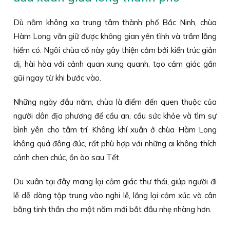
Dù nằm không xa trung tâm thành phố Bắc Ninh, chùa
Hàm Long vẫn giữ được không gian yên tĩnh và trầm lắng
hiếm có. Ngôi chùa cổ này gây thiện cảm bởi kiến trúc giản
dị, hài hòa với cảnh quan xung quanh, tạo cảm giác gần
gũi ngay từ khi bước vào.
Những ngày đầu năm, chùa là điểm đến quen thuộc của
người dân địa phương để cầu an, cầu sức khỏe và tìm sự
bình yên cho tâm trí. Không khí xuân ở chùa Hàm Long
không quá đông đúc, rất phù hợp với những ai không thích
cảnh chen chúc, ồn ào sau Tết.
Du xuân tại đây mang lại cảm giác thư thái, giúp người đi
lễ dễ dàng tập trung vào nghi lễ, lắng lại cảm xúc và cân
bằng tinh thần cho một năm mới bắt đầu nhẹ nhàng hơn.