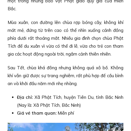
một trong những bảo vật Phật giáo quý giá của miền
Bắc.
Mùa xuân, con đường lên chùa rợp bóng cây, không khí
mát mẻ, đứng từ trên cao có thể nhìn xuống cánh đồng
phía dưới rất thoáng mắt. Nhiều gia đình chọn chùa Phật
Tích để du xuân vì vừa có thể đi lễ, vừa cho trẻ con tham
gia các hoạt động ngoài trời, ngắm cảnh thiên nhiên.
Sau Tết, chùa khá đông nhưng không quá xô bồ. Không
khí vẫn giữ được sự trang nghiêm, rất phù hợp để cầu bình
an và khởi đầu năm mới nhẹ nhàng.
Địa chỉ:
Xã Phật Tích, huyện Tiên Du, tỉnh Bắc Ninh
(Nay là: Xã Phật Tích, Bắc Ninh)
Giá vé tham quan:
Miễn phí