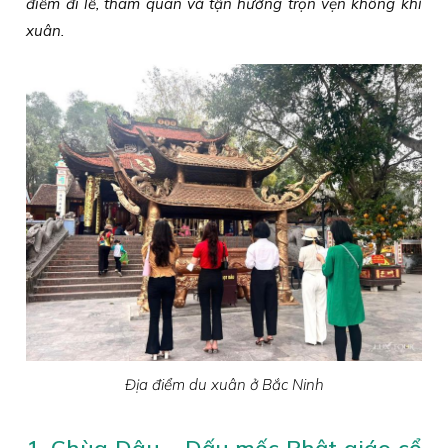
điểm đi lễ, tham quan và tận hưởng trọn vẹn không khí
xuân.
Địa điểm du xuân ở Bắc Ninh
1. Chùa Dâu – Dấu mốc Phật giáo cổ