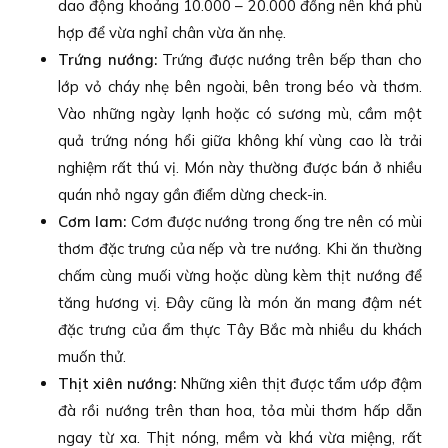
dao động khoảng 10.000 – 20.000 đồng nên khá phù
hợp để vừa nghỉ chân vừa ăn nhẹ.
Trứng nướng:
Trứng được nướng trên bếp than cho
lớp vỏ cháy nhẹ bên ngoài, bên trong béo và thơm.
Vào những ngày lạnh hoặc có sương mù, cầm một
quả trứng nóng hổi giữa không khí vùng cao là trải
nghiệm rất thú vị. Món này thường được bán ở nhiều
quán nhỏ ngay gần điểm dừng check-in.
Cơm lam:
Cơm được nướng trong ống tre nên có mùi
thơm đặc trưng của nếp và tre nướng. Khi ăn thường
chấm cùng muối vừng hoặc dùng kèm thịt nướng để
tăng hương vị. Đây cũng là món ăn mang đậm nét
đặc trưng của ẩm thực Tây Bắc mà nhiều du khách
muốn thử.
Thịt xiên nướng:
Những xiên thịt được tẩm ướp đậm
đà rồi nướng trên than hoa, tỏa mùi thơm hấp dẫn
ngay từ xa. Thịt nóng, mềm và khá vừa miệng, rất