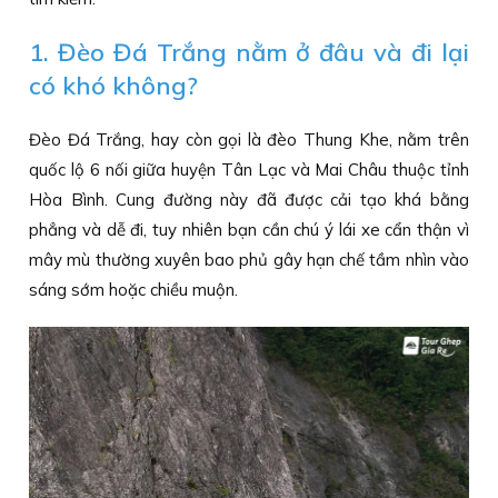
1. Đèo Đá Trắng nằm ở đâu và đi lại
có khó không?
Đèo Đá Trắng, hay còn gọi là đèo Thung Khe, nằm trên
quốc lộ 6 nối giữa huyện Tân Lạc và Mai Châu thuộc tỉnh
Hòa Bình. Cung đường này đã được cải tạo khá bằng
phẳng và dễ đi, tuy nhiên bạn cần chú ý lái xe cẩn thận vì
mây mù thường xuyên bao phủ gây hạn chế tầm nhìn vào
sáng sớm hoặc chiều muộn.