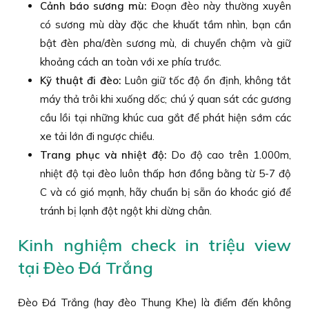
Cảnh báo sương mù:
Đoạn đèo này thường xuyên
có sương mù dày đặc che khuất tầm nhìn, bạn cần
bật đèn pha/đèn sương mù, di chuyển chậm và giữ
khoảng cách an toàn với xe phía trước.
Kỹ thuật đi đèo:
Luôn giữ tốc độ ổn định, không tắt
máy thả trôi khi xuống dốc; chú ý quan sát các gương
cầu lồi tại những khúc cua gắt để phát hiện sớm các
xe tải lớn đi ngược chiều.
Trang phục và nhiệt độ:
Do độ cao trên 1.000m,
nhiệt độ tại đèo luôn thấp hơn đồng bằng từ 5-7 độ
C và có gió mạnh, hãy chuẩn bị sẵn áo khoác gió để
tránh bị lạnh đột ngột khi dừng chân.
Kinh nghiệm check in triệu view
tại Đèo Đá Trắng
Đèo Đá Trắng (hay đèo Thung Khe) là điểm đến không