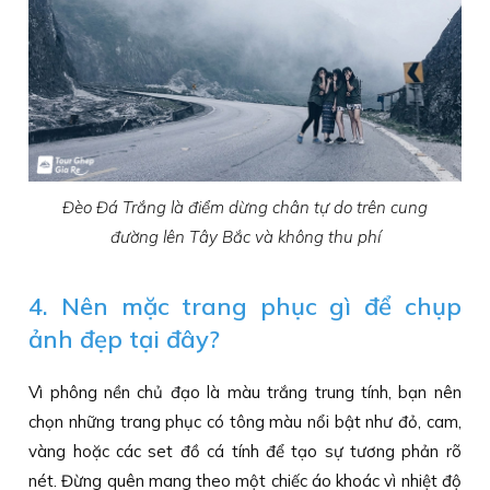
Đèo Đá Trắng là điểm dừng chân tự do trên cung
đường lên Tây Bắc và không thu phí
4. Nên mặc trang phục gì để chụp
ảnh đẹp tại đây?
Vì phông nền chủ đạo là màu trắng trung tính, bạn nên
chọn những trang phục có tông màu nổi bật như đỏ, cam,
vàng hoặc các set đồ cá tính để tạo sự tương phản rõ
nét. Đừng quên mang theo một chiếc áo khoác vì nhiệt độ