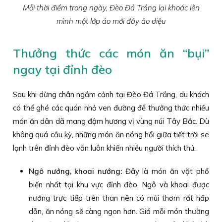
Mỗi thời điểm trong ngày, Đèo Đá Trắng lại khoác lên
mình một lớp áo mới đầy ảo diệu
Thưởng thức các món ăn “bụi”
ngay tại đỉnh đèo
Sau khi dừng chân ngắm cảnh tại Đèo Đá Trắng, du khách
có thể ghé các quán nhỏ ven đường để thưởng thức nhiều
món ăn dân dã mang đậm hương vị vùng núi Tây Bắc. Dù
không quá cầu kỳ, những món ăn nóng hổi giữa tiết trời se
lạnh trên đỉnh đèo vẫn luôn khiến nhiều người thích thú.
Ngô nướng, khoai nướng:
Đây là món ăn vặt phổ
biến nhất tại khu vực đỉnh đèo. Ngô và khoai được
nướng trực tiếp trên than nên có mùi thơm rất hấp
dẫn, ăn nóng sẽ càng ngon hơn. Giá mỗi món thường