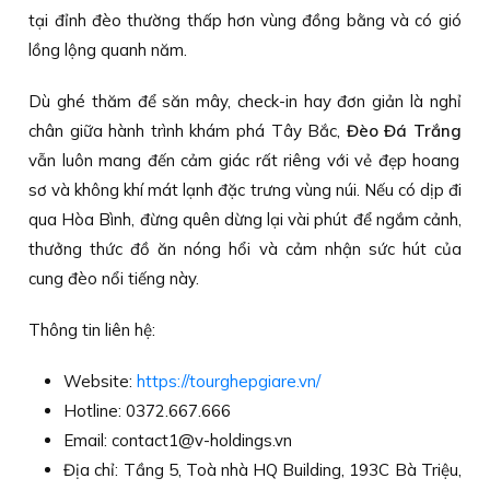
tại đỉnh đèo thường thấp hơn vùng đồng bằng và có gió
lồng lộng quanh năm.
Dù ghé thăm để săn mây, check-in hay đơn giản là nghỉ
chân giữa hành trình khám phá Tây Bắc,
Đèo Đá Trắng
vẫn luôn mang đến cảm giác rất riêng với vẻ đẹp hoang
sơ và không khí mát lạnh đặc trưng vùng núi. Nếu có dịp đi
qua Hòa Bình, đừng quên dừng lại vài phút để ngắm cảnh,
thưởng thức đồ ăn nóng hổi và cảm nhận sức hút của
cung đèo nổi tiếng này.
Thông tin liên hệ:
Website:
https://tourghepgiare.vn/
Hotline: 0372.667.666
Email: contact1@v-holdings.vn
Địa chỉ: Tầng 5, Toà nhà HQ Building, 193C Bà Triệu,