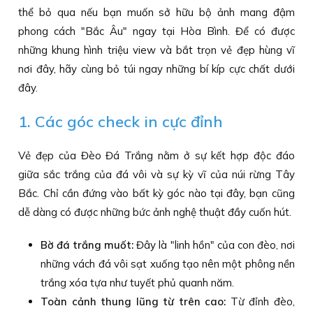
thể bỏ qua nếu bạn muốn sở hữu bộ ảnh mang đậm
phong cách "Bắc Âu" ngay tại Hòa Bình. Để có được
những khung hình triệu view và bắt trọn vẻ đẹp hùng vĩ
nơi đây, hãy cùng bỏ túi ngay những bí kíp cực chất dưới
đây.
1. Các góc check in cực đỉnh
Vẻ đẹp của Đèo Đá Trắng nằm ở sự kết hợp độc đáo
giữa sắc trắng của đá vôi và sự kỳ vĩ của núi rừng Tây
Bắc. Chỉ cần đứng vào bất kỳ góc nào tại đây, bạn cũng
dễ dàng có được những bức ảnh nghệ thuật đầy cuốn hút.
Bờ đá trắng muốt:
Đây là "linh hồn" của con đèo, nơi
những vách đá vôi sạt xuống tạo nên một phông nền
trắng xóa tựa như tuyết phủ quanh năm.
Toàn cảnh thung lũng từ trên cao:
Từ đỉnh đèo,