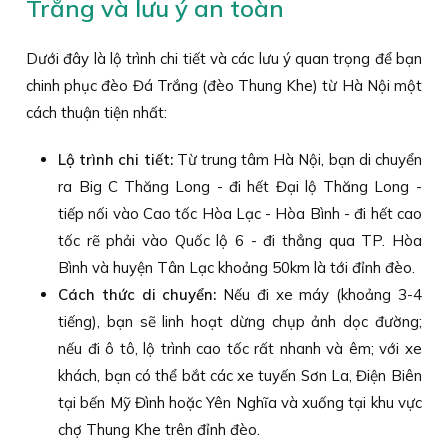
Trắng và lưu ý an toàn
Dưới đây là lộ trình chi tiết và các lưu ý quan trọng để bạn
chinh phục đèo Đá Trắng (đèo Thung Khe) từ Hà Nội một
cách thuận tiện nhất:
Lộ trình chi tiết:
Từ trung tâm Hà Nội, bạn di chuyển
ra Big C Thăng Long - đi hết Đại lộ Thăng Long -
tiếp nối vào Cao tốc Hòa Lạc - Hòa Bình - đi hết cao
tốc rẽ phải vào Quốc lộ 6 - đi thẳng qua TP. Hòa
Bình và huyện Tân Lạc khoảng 50km là tới đỉnh đèo.
Cách thức di chuyển:
Nếu đi xe máy (khoảng 3-4
tiếng), bạn sẽ linh hoạt dừng chụp ảnh dọc đường;
nếu đi ô tô, lộ trình cao tốc rất nhanh và êm; với xe
khách, bạn có thể bắt các xe tuyến Sơn La, Điện Biên
tại bến Mỹ Đình hoặc Yên Nghĩa và xuống tại khu vực
chợ Thung Khe trên đỉnh đèo.