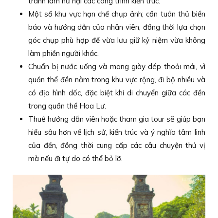
tránh làm hư hại các công trình kiến trúc.
Một số khu vực hạn chế chụp ảnh; cần tuân thủ biển
báo và hướng dẫn của nhân viên, đồng thời lựa chọn
góc chụp phù hợp để vừa lưu giữ kỷ niệm vừa không
làm phiền người khác.
Chuẩn bị nước uống và mang giày dép thoải mái, vì
quần thể đền nằm trong khu vực rộng, đi bộ nhiều và
có địa hình dốc, đặc biệt khi di chuyển giữa các đền
trong quần thể Hoa Lư.
Thuê hướng dẫn viên hoặc tham gia tour sẽ giúp bạn
hiểu sâu hơn về lịch sử, kiến trúc và ý nghĩa tâm linh
của đền, đồng thời cung cấp các câu chuyện thú vị
mà nếu đi tự do có thể bỏ lỡ.