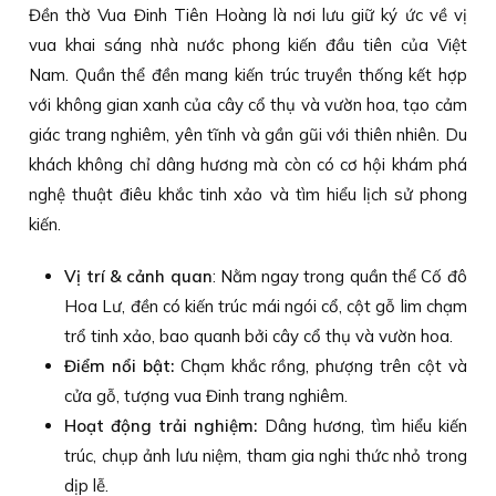
Đền thờ Vua Đinh Tiên Hoàng là nơi lưu giữ ký ức về vị
vua khai sáng nhà nước phong kiến đầu tiên của Việt
Nam. Quần thể đền mang kiến trúc truyền thống kết hợp
với không gian xanh của cây cổ thụ và vườn hoa, tạo cảm
giác trang nghiêm, yên tĩnh và gần gũi với thiên nhiên. Du
khách không chỉ dâng hương mà còn có cơ hội khám phá
nghệ thuật điêu khắc tinh xảo và tìm hiểu lịch sử phong
kiến.
Vị trí & cảnh quan
: Nằm ngay trong quần thể Cố đô
Hoa Lư, đền có kiến trúc mái ngói cổ, cột gỗ lim chạm
trổ tinh xảo, bao quanh bởi cây cổ thụ và vườn hoa.
Điểm nổi bật:
Chạm khắc rồng, phượng trên cột và
cửa gỗ, tượng vua Đinh trang nghiêm.
Hoạt động trải nghiệm:
Dâng hương, tìm hiểu kiến
trúc, chụp ảnh lưu niệm, tham gia nghi thức nhỏ trong
dịp lễ.