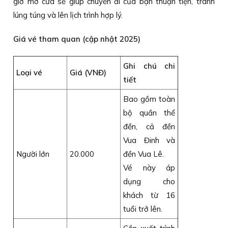
giờ mở cửa sẽ giúp chuyến đi của bạn thuận tiện, tránh
lúng túng và lên lịch trình hợp lý.
Giá vé tham quan (cập nhật 2025)
Ghi chú chi
Loại vé
Giá (VNĐ)
tiết
Bao gồm toàn
bộ quần thể
đền, cả đền
Vua Đinh và
Người lớn
20.000
đền Vua Lê.
Vé này áp
dụng cho
khách từ 16
tuổi trở lên.