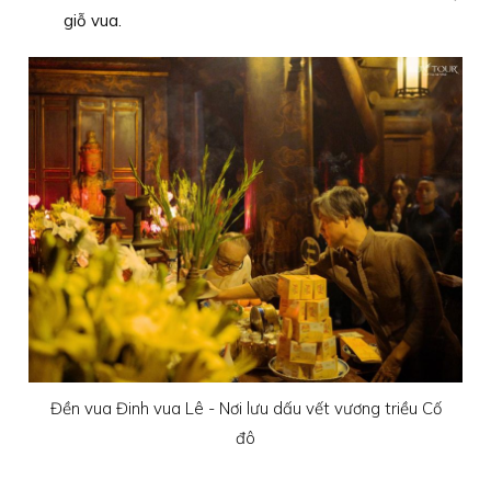
giỗ vua.
Đền vua Đinh vua Lê - Nơi lưu dấu vết vương triều Cố
đô