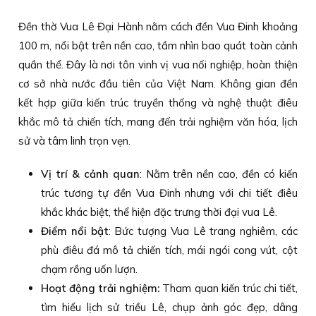
Đền thờ Vua Lê Đại Hành nằm cách đền Vua Đinh khoảng
100 m, nổi bật trên nền cao, tầm nhìn bao quát toàn cảnh
quần thể. Đây là nơi tôn vinh vị vua nối nghiệp, hoàn thiện
cơ sở nhà nước đầu tiên của Việt Nam. Không gian đền
kết hợp giữa kiến trúc truyền thống và nghệ thuật điêu
khắc mô tả chiến tích, mang đến trải nghiệm văn hóa, lịch
sử và tâm linh trọn vẹn.
Vị trí & cảnh quan
: Nằm trên nền cao, đền có kiến
trúc tương tự đền Vua Đinh nhưng với chi tiết điêu
khắc khác biệt, thể hiện đặc trưng thời đại vua Lê.
Điểm nổi bật
: Bức tượng Vua Lê trang nghiêm, các
phù điêu đá mô tả chiến tích, mái ngói cong vút, cột
chạm rồng uốn lượn.
Hoạt động trải nghiệm:
Tham quan kiến trúc chi tiết,
tìm hiểu lịch sử triều Lê, chụp ảnh góc đẹp, dâng