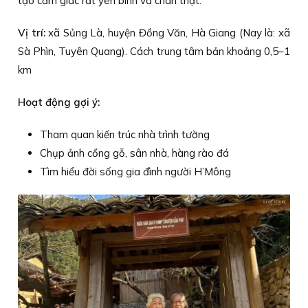
tạo cảm giác rất yên bình và chân thật.
Vị trí:
xã Sủng Là, huyện Đồng Văn, Hà Giang (Nay là: xã
Sà Phìn, Tuyên Quang). Cách trung tâm bản khoảng 0,5–1
km
Hoạt động gợi ý:
Tham quan kiến trúc nhà trình tường
Chụp ảnh cổng gỗ, sân nhà, hàng rào đá
Tìm hiểu đời sống gia đình người H’Mông