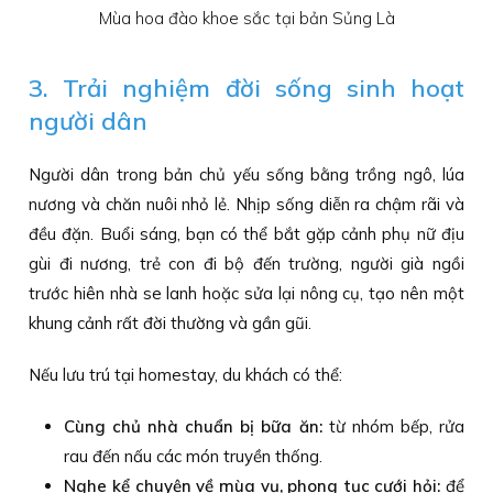
Mùa hoa đào khoe sắc tại bản Sủng Là
3. Trải nghiệm đời sống sinh hoạt
người dân
Người dân trong bản chủ yếu sống bằng trồng ngô, lúa
nương và chăn nuôi nhỏ lẻ. Nhịp sống diễn ra chậm rãi và
đều đặn. Buổi sáng, bạn có thể bắt gặp cảnh phụ nữ địu
gùi đi nương, trẻ con đi bộ đến trường, người già ngồi
trước hiên nhà se lanh hoặc sửa lại nông cụ, tạo nên một
khung cảnh rất đời thường và gần gũi.
Nếu lưu trú tại homestay, du khách có thể:
Cùng chủ nhà chuẩn bị bữa ăn:
từ nhóm bếp, rửa
rau đến nấu các món truyền thống.
Nghe kể chuyện về mùa vụ, phong tục cưới hỏi:
để