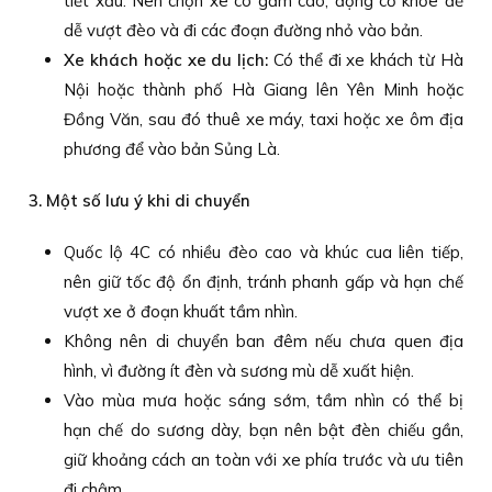
tiết xấu. Nên chọn xe có gầm cao, động cơ khỏe để
dễ vượt đèo và đi các đoạn đường nhỏ vào bản.
Xe khách hoặc xe du lịch:
Có thể đi xe khách từ Hà
Nội hoặc thành phố Hà Giang lên Yên Minh hoặc
Đồng Văn, sau đó thuê xe máy, taxi hoặc xe ôm địa
phương để vào bản Sủng Là.
3. Một số lưu ý khi di chuyển
Quốc lộ 4C có nhiều đèo cao và khúc cua liên tiếp,
nên giữ tốc độ ổn định, tránh phanh gấp và hạn chế
vượt xe ở đoạn khuất tầm nhìn.
Không nên di chuyển ban đêm nếu chưa quen địa
hình, vì đường ít đèn và sương mù dễ xuất hiện.
Vào mùa mưa hoặc sáng sớm, tầm nhìn có thể bị
hạn chế do sương dày, bạn nên bật đèn chiếu gần,
giữ khoảng cách an toàn với xe phía trước và ưu tiên
đi chậm.