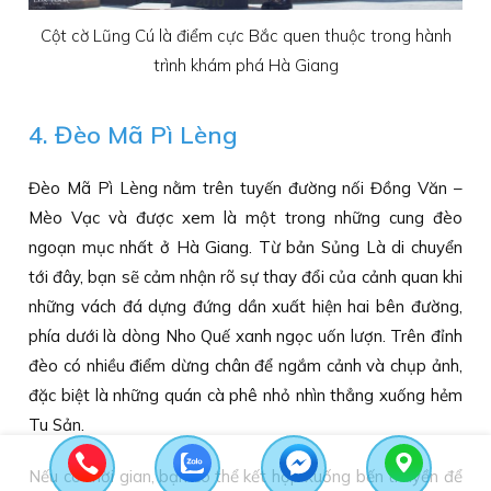
Cột cờ Lũng Cú là điểm cực Bắc quen thuộc trong hành
trình khám phá Hà Giang
4. Đèo Mã Pì Lèng
Đèo Mã Pì Lèng nằm trên tuyến đường nối Đồng Văn –
Mèo Vạc và được xem là một trong những cung đèo
ngoạn mục nhất ở Hà Giang. Từ bản Sủng Là di chuyển
tới đây, bạn sẽ cảm nhận rõ sự thay đổi của cảnh quan khi
những vách đá dựng đứng dần xuất hiện hai bên đường,
phía dưới là dòng Nho Quế xanh ngọc uốn lượn. Trên đỉnh
đèo có nhiều điểm dừng chân để ngắm cảnh và chụp ảnh,
đặc biệt là những quán cà phê nhỏ nhìn thẳng xuống hẻm
Tu Sản.
Nếu có thời gian, bạn có thể kết hợp xuống bến thuyền để