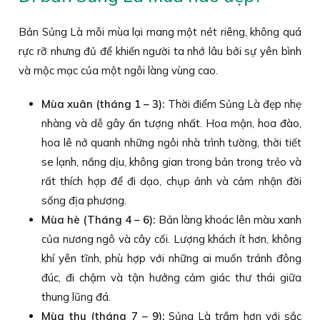
Bản Sủng Là mỗi mùa lại mang một nét riêng, không quá
rực rỡ nhưng đủ để khiến người ta nhớ lâu bởi sự yên bình
và mộc mạc của một ngôi làng vùng cao.
Mùa xuân (tháng 1 – 3):
Thời điểm Sủng Là đẹp nhẹ
nhàng và dễ gây ấn tượng nhất. Hoa mận, hoa đào,
hoa lê nở quanh những ngôi nhà trình tường, thời tiết
se lạnh, nắng dịu, không gian trong bản trong trẻo và
rất thích hợp để đi dạo, chụp ảnh và cảm nhận đời
sống địa phương.
Mùa hè (Tháng 4 – 6):
Bản làng khoác lên màu xanh
của nương ngô và cây cối. Lượng khách ít hơn, không
khí yên tĩnh, phù hợp với những ai muốn tránh đông
đúc, đi chậm và tận hưởng cảm giác thư thái giữa
thung lũng đá.
Mùa thu (tháng 7 – 9):
Sủng Là trầm hơn với sắc