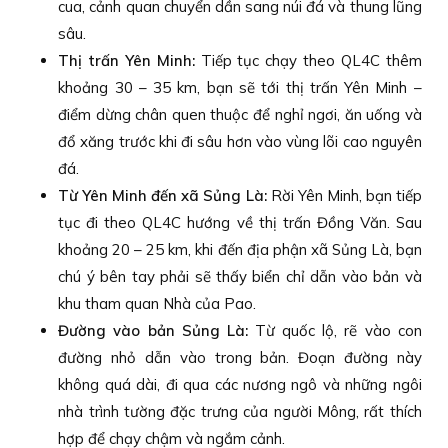
cua, cảnh quan chuyển dần sang núi đá và thung lũng
sâu.
Thị trấn Yên Minh:
Tiếp tục chạy theo QL4C thêm
khoảng 30 – 35 km, bạn sẽ tới thị trấn Yên Minh –
điểm dừng chân quen thuộc để nghỉ ngơi, ăn uống và
đổ xăng trước khi đi sâu hơn vào vùng lõi cao nguyên
đá.
Từ Yên Minh đến xã Sủng Là:
Rời Yên Minh, bạn tiếp
tục đi theo QL4C hướng về thị trấn Đồng Văn. Sau
khoảng 20 – 25 km, khi đến địa phận xã Sủng Là, bạn
chú ý bên tay phải sẽ thấy biển chỉ dẫn vào bản và
khu tham quan Nhà của Pao.
Đường vào bản Sủng Là:
Từ quốc lộ, rẽ vào con
đường nhỏ dẫn vào trong bản. Đoạn đường này
không quá dài, đi qua các nương ngô và những ngôi
nhà trình tường đặc trưng của người Mông, rất thích
hợp để chạy chậm và ngắm cảnh.