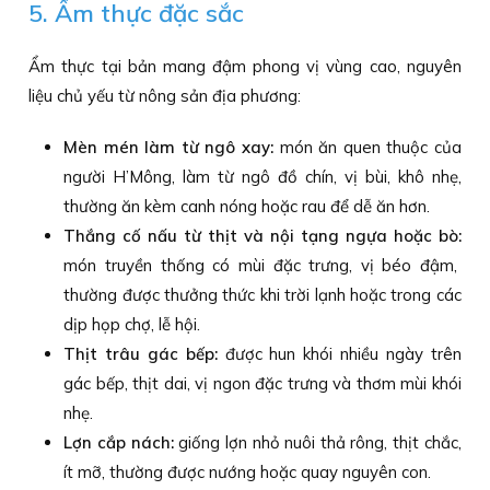
5. Ẩm thực đặc sắc
Ẩm thực tại bản mang đậm phong vị vùng cao, nguyên
liệu chủ yếu từ nông sản địa phương:
Mèn mén làm từ ngô xay:
món ăn quen thuộc của
người H’Mông, làm từ ngô đồ chín, vị bùi, khô nhẹ,
thường ăn kèm canh nóng hoặc rau để dễ ăn hơn.
Thắng cố nấu từ thịt và nội tạng ngựa hoặc bò:
món truyền thống có mùi đặc trưng, vị béo đậm,
thường được thưởng thức khi trời lạnh hoặc trong các
dịp họp chợ, lễ hội.
Thịt trâu gác bếp:
được hun khói nhiều ngày trên
gác bếp, thịt dai, vị ngon đặc trưng và thơm mùi khói
nhẹ.
Lợn cắp nách:
giống lợn nhỏ nuôi thả rông, thịt chắc,
ít mỡ, thường được nướng hoặc quay nguyên con.