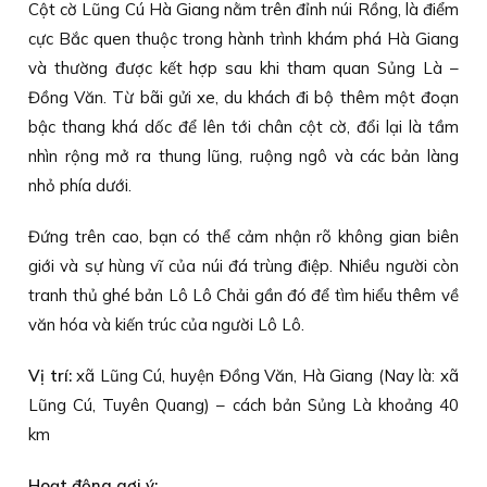
Cột cờ Lũng Cú Hà Giang nằm trên đỉnh núi Rồng, là điểm
cực Bắc quen thuộc trong hành trình khám phá Hà Giang
và thường được kết hợp sau khi tham quan Sủng Là –
Đồng Văn. Từ bãi gửi xe, du khách đi bộ thêm một đoạn
bậc thang khá dốc để lên tới chân cột cờ, đổi lại là tầm
nhìn rộng mở ra thung lũng, ruộng ngô và các bản làng
nhỏ phía dưới.
Đứng trên cao, bạn có thể cảm nhận rõ không gian biên
giới và sự hùng vĩ của núi đá trùng điệp. Nhiều người còn
tranh thủ ghé bản Lô Lô Chải gần đó để tìm hiểu thêm về
văn hóa và kiến trúc của người Lô Lô.
Vị trí:
xã Lũng Cú, huyện Đồng Văn, Hà Giang (Nay là: xã
Lũng Cú, Tuyên Quang) – cách bản Sủng Là khoảng 40
km
Hoạt động gợi ý: