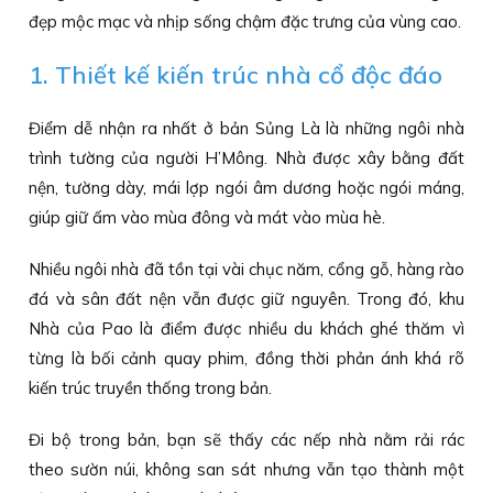
đẹp mộc mạc và nhịp sống chậm đặc trưng của vùng cao.
1. Thiết kế kiến trúc nhà cổ độc đáo
Điểm dễ nhận ra nhất ở bản Sủng Là là những ngôi nhà
trình tường của người H’Mông. Nhà được xây bằng đất
nện, tường dày, mái lợp ngói âm dương hoặc ngói máng,
giúp giữ ấm vào mùa đông và mát vào mùa hè.
Nhiều ngôi nhà đã tồn tại vài chục năm, cổng gỗ, hàng rào
đá và sân đất nện vẫn được giữ nguyên. Trong đó, khu
Nhà của Pao là điểm được nhiều du khách ghé thăm vì
từng là bối cảnh quay phim, đồng thời phản ánh khá rõ
kiến trúc truyền thống trong bản.
Đi bộ trong bản, bạn sẽ thấy các nếp nhà nằm rải rác
theo sườn núi, không san sát nhưng vẫn tạo thành một