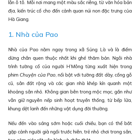
lẫn ô tô. Mỗi nơi mang một màu sắc riêng, từ văn hóa bản
địa, kiến trúc cổ cho đến cảnh quan núi non đặc trưng của
Hà Giang.
1. Nhà của Pao
Nhà của Pao nằm ngay trong xã Sủng Là và là điểm
dừng chân quen thuộc nhất khi ghé thăm bản. Ngôi nhà
trình tường cổ của người H’Mông từng xuất hiện trong
phim
Chuyện của Pao
, nổi bật với tường đất dày, cổng gỗ
cũ, sân đất rộng và các gian nhà khép kín quanh một
khoảng sân nhỏ. Không gian bên trong mộc mạc, gần như
vẫn giữ nguyên nếp sinh hoạt truyền thống, từ bếp lửa,
khung dệt lanh đến những vật dụng đời thường.
Nếu đến vào sáng sớm hoặc cuối chiều, bạn có thể bắt
gặp cảnh người già ngồi trước hiên, trẻ nhỏ chơi trong sân,