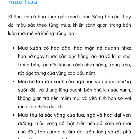
mùa hoa
Không chỉ có hoa tam giác mạch, bản Sủng Là còn thay
đổi màu sắc theo từng mùa, khiến cảnh quan trong bản
luôn mới mẻ và không trùng lặp:
Mùa xuân có hoa đào, hoa mận nở quanh nhà:
hoa nở ngay trước sân, dọc hàng rào đá và lối đi nhỏ
trong bản, tạo nên khung cảnh nhẹ nhàng, trong trẻo,
rất đặc trưng của vùng cao đầu năm.
Mùa hè là màu xanh của ngô non và cỏ dại:
những
sườn đồi và thung lũng quanh bản phủ kín sắc xanh,
không gian trở nên mềm mại và yên tĩnh hơn so với
mùa cao điểm du lịch.
Mùa thu là sắc vàng của lúa, ngô và hoa dại ven
đường:
màu vàng nổi bật trên nền đá xám và mái
nhà đất, tạo cảm giác ấm áp, trầm lắng và rất phù