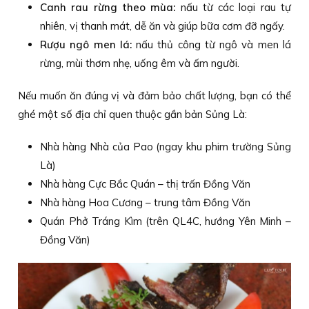
Canh rau rừng theo mùa:
nấu từ các loại rau tự
nhiên, vị thanh mát, dễ ăn và giúp bữa cơm đỡ ngấy.
Rượu ngô men lá:
nấu thủ công từ ngô và men lá
rừng, mùi thơm nhẹ, uống êm và ấm người.
Nếu muốn ăn đúng vị và đảm bảo chất lượng, bạn có thể
ghé một số địa chỉ quen thuộc gần bản Sủng Là:
Nhà hàng Nhà của Pao (ngay khu phim trường Sủng
Là)
Nhà hàng Cực Bắc Quán – thị trấn Đồng Văn
Nhà hàng Hoa Cương – trung tâm Đồng Văn
Quán Phở Tráng Kìm (trên QL4C, hướng Yên Minh –
Đồng Văn)