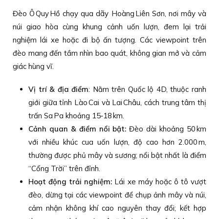
Đèo Ô Quy Hồ chạy qua dãy Hoàng Liên Sơn, nơi mây và
núi giao hòa cùng khung cảnh uốn lượn, đem lại trải
nghiệm lái xe hoặc đi bộ ấn tượng. Các viewpoint trên
đèo mang đến tầm nhìn bao quát, không gian mở và cảm
giác hùng vĩ.
Vị trí & địa điểm
: Nằm trên Quốc lộ 4D, thuộc ranh
giới giữa tỉnh Lào Cai và Lai Châu, cách trung tâm thị
trấn Sa Pa khoảng 15‑18 km.
Cảnh quan & điểm nổi bật:
Đèo dài khoảng 50 km
với nhiều khúc cua uốn lượn, độ cao hơn 2.000 m,
thường được phủ mây và sương; nổi bật nhất là điểm
“Cổng Trời” trên đỉnh.
Hoạt động trải nghiệm:
Lái xe máy hoặc ô tô vượt
đèo, dừng tại các viewpoint để chụp ảnh mây và núi,
cảm nhận không khí cao nguyên thay đổi; kết hợp