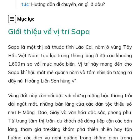
túc
: Hướng dẫn di chuyển, ăn gì, ở đâu?
Mục lục
Giới thiệu về vị trí Sapa
Sapa là một thị xã thuộc tỉnh Lào Cai, nằm ở vùng Tây
Bắc Việt Nam, tọa lạc trong thung lũng ở độ cao khoảng
1.600 m so với mực nước biển. Vị trí này mang đến cho
Sapa khí hậu mát mẻ quanh năm và tầm nhìn ấn tượng ra
dãy núi Hoàng Liên Sơn hùng vĩ.
Vùng đất này còn nổi bật với những ruộng bậc thang trải
dài ngút mắt, những bản làng của các dân tộc thiểu số
như H’Mông, Dao, Giáy và văn hóa đặc sắc, phong phú.
Từ trung tâm thị trấn, du khách dễ dàng tiếp cận các bản
làng, tham gia trekking khám phá thiên nhiên hay tận
hưởng các dịch vụ nghỉ dưỡng trong không gian trong