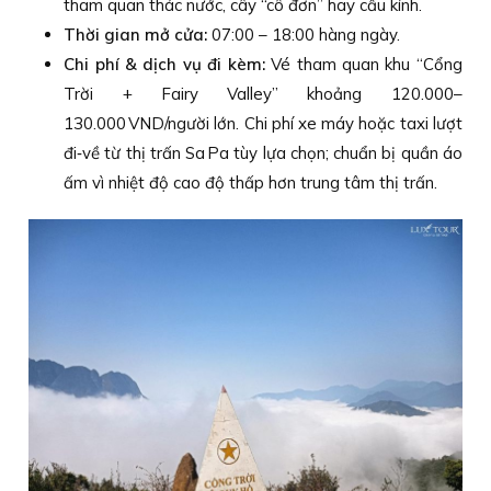
tham quan thác nước, cây “cô đơn” hay cầu kính.
Thời gian mở cửa:
07:00 – 18:00 hàng ngày.
Chi phí & dịch vụ đi kèm:
Vé tham quan khu “Cổng
Trời + Fairy Valley” khoảng 120.000–
130.000 VND/người lớn. Chi phí xe máy hoặc taxi lượt
đi‑về từ thị trấn Sa Pa tùy lựa chọn; chuẩn bị quần áo
ấm vì nhiệt độ cao độ thấp hơn trung tâm thị trấn.