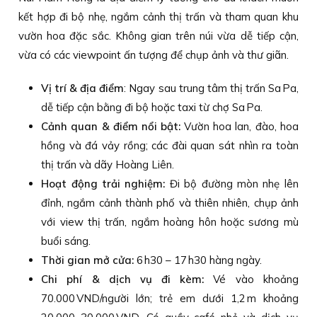
kết hợp đi bộ nhẹ, ngắm cảnh thị trấn và tham quan khu
vườn hoa đặc sắc. Không gian trên núi vừa dễ tiếp cận,
vừa có các viewpoint ấn tượng để chụp ảnh và thư giãn.
Vị trí & địa điểm
: Ngay sau trung tâm thị trấn Sa Pa,
dễ tiếp cận bằng đi bộ hoặc taxi từ chợ Sa Pa.
Cảnh quan & điểm nổi bật:
Vườn hoa lan, đào, hoa
hồng và đá vảy rồng; các đài quan sát nhìn ra toàn
thị trấn và dãy Hoàng Liên.
Hoạt động trải nghiệm:
Đi bộ đường mòn nhẹ lên
đỉnh, ngắm cảnh thành phố và thiên nhiên, chụp ảnh
với view thị trấn, ngắm hoàng hôn hoặc sương mù
buổi sáng.
Thời gian mở cửa:
6 h30 – 17 h30 hàng ngày.
Chi phí & dịch vụ đi kèm:
Vé vào khoảng
70.000 VND/người lớn; trẻ em dưới 1,2 m khoảng