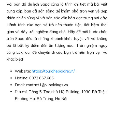
Với bản đồ du lịch Sapa cùng lộ trình chi tiết mà bài viết
cung cấp, bạn đã sẵn sàng để khám phá trọn vẹn vẻ đẹp
thiên nhiên hùng vĩ và bản sắc văn hóa đặc trưng nơi đây.
Hành trình của bạn sẽ trở nên thuận tiện, tiết kiệm thời
gian và đầy trải nghiệm đáng nhớ. Hãy để mỗi bước chân
trên Sapa đều là những khoảnh khắc tuyệt vời và không
bỏ lỡ bất kỳ điểm đến ấn tượng nào. Trải nghiệm ngay
cùng LuxTour để chuyến đi của bạn trở nên trọn vẹn và
khác biệt!
Website:
https://tourghepgiare.vn/
Hotline: 0372.667.666
Email: contact1@v-holdings.vn
Địa chỉ: Tầng 5, Toà nhà HQ Building, 193C Bà Triệu,
Phường Hai Bà Trưng, Hà Nội