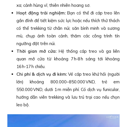
xa; cảnh hùng vĩ, thiên nhiên hoang sơ.
Hoạt động trải nghiệm:
Bạn có thể đi cáp treo lên
gần đỉnh để tiết kiệm sức lực hoặc nếu thích thử thách
có thể trekking từ chân núi; săn bình minh và sương
mù, chụp ảnh toàn cảnh, thăm các công trình tín
ngưỡng đặt trên núi.
Thời gian mở cửa:
Hệ thống cáp treo và ga liên
quan mở cửa từ khoảng 7 h‑8 h sáng tới khoảng
16 h‑17 h chiều.
Chi phí & dịch vụ đi kèm:
Vé cáp treo khứ hồi (người
lớn) khoảng 800.000–850.000 VND, trẻ em
550.000 VND, dưới 1 m miễn phí. Có dịch vụ funicular,
hướng dẫn viên trekking và lưu trú trại cao nếu chọn
leo bộ.