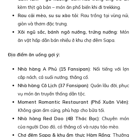
kèm thịt gà bản – món ăn phổ biến khi đi trekking.
Rau cải mèo, su su xào tỏi
: Rau trồng tại vùng núi,
giòn và thơm đặc trưng.
Xôi ngũ sắc, bánh ngô nướng, trứng nướng
: Món
ăn vặt hấp dẫn bán nhiều ở khu chợ đêm Sapa.
Địa điểm ăn uống gợi ý:
Nhà hàng A Phủ (15 Fansipan)
: Nổi tiếng với lợn
cắp nách, cá suối nướng, thắng cố.
Nhà hàng Cô Lịch (37 Fansipan)
: Quán lâu đời, phục
vụ món ăn truyền thống dân tộc.
Moment Romantic Restaurant (Phố Xuân Viên)
:
Không gian ấm cúng, phù hợp cho bữa tối.
Nhà hàng Red Dao (4B Thác Bạc)
: Chuyên món
của người Dao đỏ, có thắng cố và rượu táo mèo.
Chợ đêm Sapa & khu ẩm thực Hàm Rồng
: Thưởng