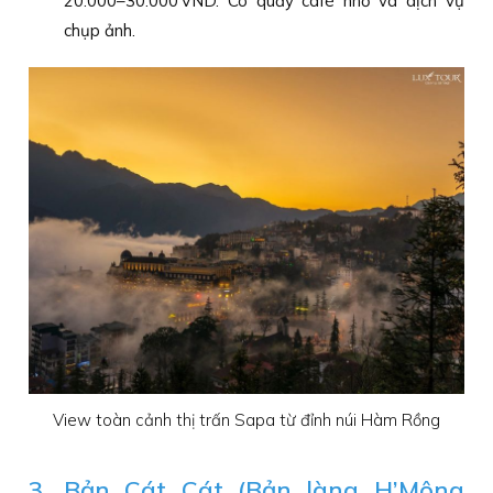
20.000–30.000 VND. Có quầy café nhỏ và dịch vụ
chụp ảnh.
View toàn cảnh thị trấn Sapa từ đỉnh núi Hàm Rồng
3. Bản Cát Cát (Bản làng H’Mông