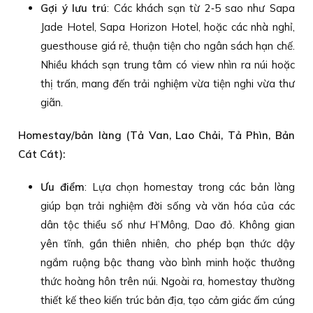
Gợi ý lưu trú
: Các khách sạn từ 2‑5 sao như Sapa
Jade Hotel, Sapa Horizon Hotel, hoặc các nhà nghỉ,
guesthouse giá rẻ, thuận tiện cho ngân sách hạn chế.
Nhiều khách sạn trung tâm có view nhìn ra núi hoặc
thị trấn, mang đến trải nghiệm vừa tiện nghi vừa thư
giãn.
Homestay/bản làng (Tả Van, Lao Chải, Tả Phìn, Bản
Cát Cát):
Ưu điểm
: Lựa chọn homestay trong các bản làng
giúp bạn trải nghiệm đời sống và văn hóa của các
dân tộc thiểu số như H’Mông, Dao đỏ. Không gian
yên tĩnh, gần thiên nhiên, cho phép bạn thức dậy
ngắm ruộng bậc thang vào bình minh hoặc thưởng
thức hoàng hôn trên núi. Ngoài ra, homestay thường
thiết kế theo kiến trúc bản địa, tạo cảm giác ấm cúng