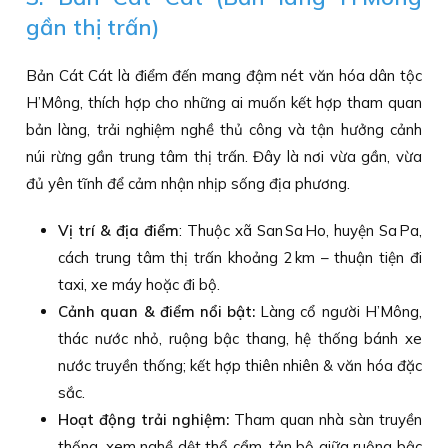
gần thị trấn)
Bản Cát Cát là điểm đến mang đậm nét văn hóa dân tộc
H’Mông, thích hợp cho những ai muốn kết hợp tham quan
bản làng, trải nghiệm nghề thủ công và tận hưởng cảnh
núi rừng gần trung tâm thị trấn. Đây là nơi vừa gần, vừa
đủ yên tĩnh để cảm nhận nhịp sống địa phương.
Vị trí & địa điểm
: Thuộc xã San Sa Ho, huyện Sa Pa,
cách trung tâm thị trấn khoảng 2 km – thuận tiện đi
taxi, xe máy hoặc đi bộ.
Cảnh quan & điểm nổi bật:
Làng cổ người H’Mông,
thác nước nhỏ, ruộng bậc thang, hệ thống bánh xe
nước truyền thống; kết hợp thiên nhiên & văn hóa đặc
sắc.
Hoạt động trải nghiệm:
Tham quan nhà sàn truyền
thống, xem nghề dệt thổ cẩm, tản bộ giữa ruộng bậc