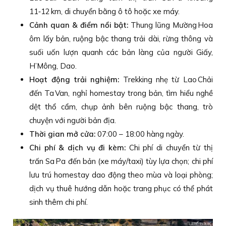
11‑12 km, di chuyển bằng ô tô hoặc xe máy.
Cảnh quan & điểm nổi bật:
Thung lũng Mường Hoa
ôm lấy bản, ruộng bậc thang trải dài, rừng thông và
suối uốn lượn quanh các bản làng của người Giấy,
H’Mông, Dao.
Hoạt động trải nghiệm:
Trekking nhẹ từ Lao Chải
đến Ta Van, nghỉ homestay trong bản, tìm hiểu nghề
dệt thổ cẩm, chụp ảnh bên ruộng bậc thang, trò
chuyện với người bản địa.
Thời gian mở cửa:
07:00 – 18:00 hàng ngày.
Chi phí & dịch vụ đi kèm:
Chi phí di chuyển từ thị
trấn Sa Pa đến bản (xe máy/taxi) tùy lựa chọn; chi phí
lưu trú homestay dao động theo mùa và loại phòng;
dịch vụ thuê hướng dẫn hoặc trang phục có thể phát
sinh thêm chi phí.