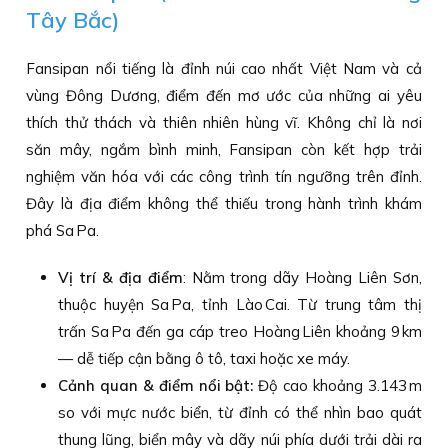
Tây Bắc)
Fansipan nổi tiếng là đỉnh núi cao nhất Việt Nam và cả
vùng Đông Dương, điểm đến mơ ước của những ai yêu
thích thử thách và thiên nhiên hùng vĩ. Không chỉ là nơi
săn mây, ngắm bình minh, Fansipan còn kết hợp trải
nghiệm văn hóa với các công trình tín ngưỡng trên đỉnh.
Đây là địa điểm không thể thiếu trong hành trình khám
phá Sa Pa.
Vị trí & địa điểm
: Nằm trong dãy Hoàng Liên Sơn,
thuộc huyện Sa Pa, tỉnh Lào Cai. Từ trung tâm thị
trấn Sa Pa đến ga cáp treo Hoàng Liên khoảng 9 km
— dễ tiếp cận bằng ô tô, taxi hoặc xe máy.
Cảnh quan & điểm nổi bật:
Độ cao khoảng 3.143 m
so với mực nước biển, từ đỉnh có thể nhìn bao quát
thung lũng, biển mây và dãy núi phía dưới trải dài ra