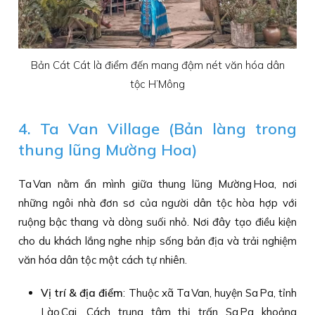
Bản Cát Cát là điểm đến mang đậm nét văn hóa dân
tộc H’Mông
4. Ta Van Village (Bản làng trong
thung lũng Mường Hoa)
Ta Van nằm ẩn mình giữa thung lũng Mường Hoa, nơi
những ngôi nhà đơn sơ của người dân tộc hòa hợp với
ruộng bậc thang và dòng suối nhỏ. Nơi đây tạo điều kiện
cho du khách lắng nghe nhịp sống bản địa và trải nghiệm
văn hóa dân tộc một cách tự nhiên.
Vị trí & địa điểm
: Thuộc xã Ta Van, huyện Sa Pa, tỉnh
Lào Cai. Cách trung tâm thị trấn Sa Pa khoảng