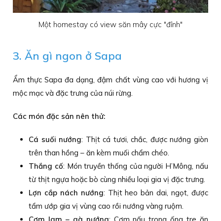
Một homestay có view săn mây cực "đỉnh"
3. Ăn gì ngon ở Sapa
Ẩm thực Sapa đa dạng, đậm chất vùng cao với hương vị
mộc mạc và đặc trưng của núi rừng.
Các món đặc sản nên thử:
Cá suối nướng
: Thịt cá tươi, chắc, được nướng giòn
trên than hồng – ăn kèm muối chẩm chéo.
Thắng cố
: Món truyền thống của người H’Mông, nấu
từ thịt ngựa hoặc bò cùng nhiều loại gia vị đặc trưng.
Lợn cắp nách nướng
: Thịt heo bản dai, ngọt, được
tẩm ướp gia vị vùng cao rồi nướng vàng ruộm.
Cơm lam – gà nướng
: Cơm nấu trong ống tre ăn