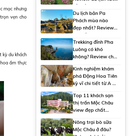
tần tật
mộc mạc nhưng
Du lịch bản Pa
trọn vẹn cho
Phách mùa nào
đẹp nhất? Review
chi tiết
Trekking đỉnh Pha
Luông có khó
 kỳ du khách
không? Review chi
h hoa ẩm thực
tiết
Kinh nghiệm khám
phá Động Hoa Tiên
kỳ vĩ chi tiết từ A -
Z
Top 11 khách sạn
thị trấn Mộc Châu
view đẹp chất
lượng tốt nhất
Nông trại bò sữa
Mộc Châu ở đâu?