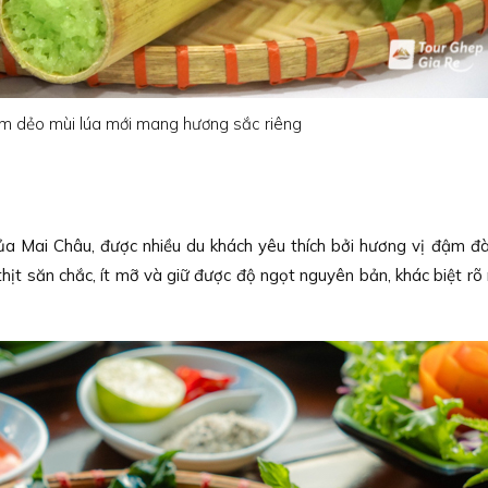
m dẻo mùi lúa mới mang hương sắc riêng
a Mai Châu, được nhiều du khách yêu thích bởi hương vị đậm đà
hịt săn chắc, ít mỡ và giữ được độ ngọt nguyên bản, khác biệt rõ r