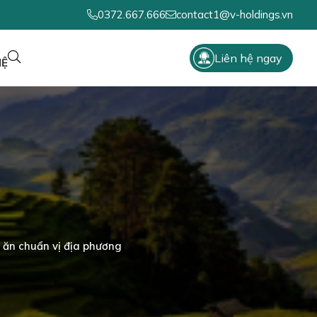
0372.667.666
contact1@v-holdings.vn
Liên hệ ngay
HỆ
 ăn chuẩn vị địa phương