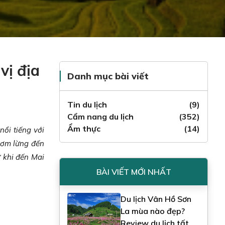
vị địa
Danh mục bài viết
Tin du lịch
(9)
Cẩm nang du lịch
(352)
Ẩm thực
(14)
ổi tiếng với
hơm lừng đến
 khi đến Mai
BÀI VIẾT MỚI NHẤT
Du lịch Vân Hồ Sơn
La mùa nào đẹp?
Review du lịch tất