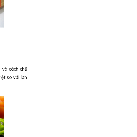
 và cách chế
ệt so với lợn