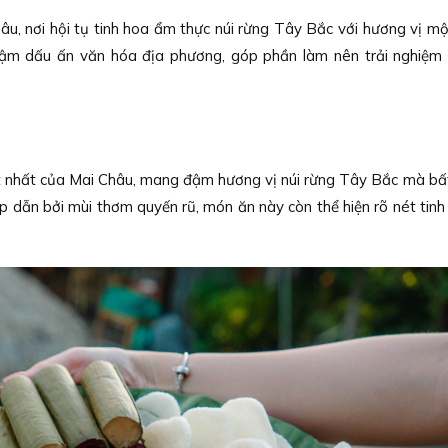
u, nơi hội tụ tinh hoa ẩm thực núi rừng Tây Bắc với hương vị 
m dấu ấn văn hóa địa phương, góp phần làm nên trải nghiệm 
 nhất của Mai Châu, mang đậm hương vị núi rừng Tây Bắc mà bất
ấp dẫn bởi mùi thơm quyến rũ, món ăn này còn thể hiện rõ nét tin